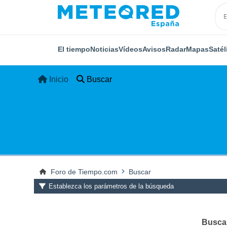
El tiempo
Noticias
Vídeos
Avisos
Radar
Mapas
Satél
Inicio
Buscar
Foro de Tiempo.com
Buscar
Establezca los parámetros de la búsqueda
Buscar