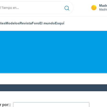
Madr
Madri
ites
Modelos
Revista
Foro
El mundo
Esquí
 por::