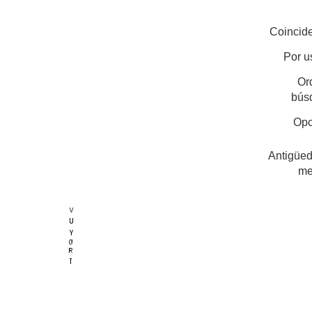
Coincide
Por u
Or
bús
Opc
Antigüed
me