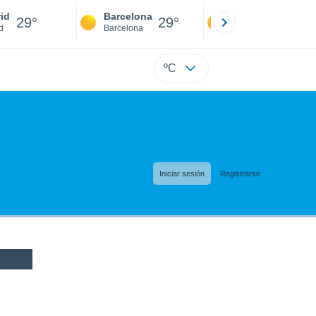
id
Barcelona
Sevilla
29°
29°
30°
d
Barcelona
Sevilla
ºC
Iniciar sesión
Registrarse