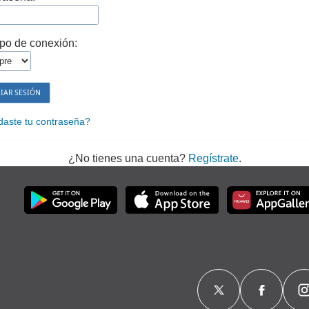
po de conexión:
daste tu contraseña?
¿No tienes una cuenta?
Regístrate
.