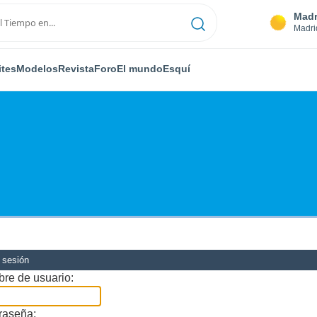
Madr
Madri
ites
Modelos
Revista
Foro
El mundo
Esquí
r sesión
re de usuario:
raseña: