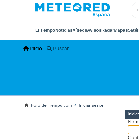
El tiempo
Noticias
Vídeos
Avisos
Radar
Mapas
Satél
Inicio
Buscar
Foro de Tiempo.com
Iniciar sesión
Inicia
Nomb
Cont