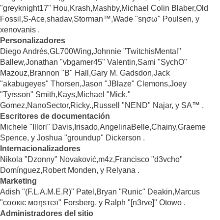
"greyknight17" Hou,Krash,Mashby,Michael Colin Blaber,Old
Fossil,S-Ace,shadav,Storman™,Wade "sησω" Poulsen, y
xenovanis .
Personalizadores
Diego Andrés,GL700Wing,Johnnie "TwitchisMental"
Ballew,Jonathan "vbgamer45" Valentin,Sami "SychO"
Mazouz,Brannon "B" Hall,Gary M. Gadsdon,Jack
"akabugeyes" Thorsen,Jason "JBlaze" Clemons,Joey
"Tyrsson" Smith,Kays,Michael "Mick."
Gomez,NanoSector,Ricky.,Russell "NEND" Najar, y SA™ .
Escritores de documentación
Michele "Illori" Davis,Irisado,AngelinaBelle,Chainy,Graeme
Spence, y Joshua "groundup" Dickerson .
Internacionalizadores
Nikola "Dzonny" Novaković,m4z,Francisco "d3vcho"
Domínguez,Robert Monden, y Relyana .
Marketing
Adish "(F.L.A.M.E.R)" Patel,Bryan "Runic" Deakin,Marcus
"cσσкιє мσηѕтєя" Forsberg, y Ralph "[n3rve]" Otowo .
Administradores del sitio