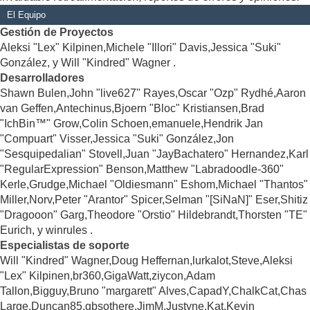
El Equipo
Gestión de Proyectos
Aleksi "Lex" Kilpinen,Michele "Illori" Davis,Jessica "Suki"
González, y Will "Kindred" Wagner .
Desarrolladores
Shawn Bulen,John "live627" Rayes,Oscar "Ozp" Rydhé,Aaron
van Geffen,Antechinus,Bjoern "Bloc" Kristiansen,Brad
"IchBin™" Grow,Colin Schoen,emanuele,Hendrik Jan
"Compuart" Visser,Jessica "Suki" González,Jon
"Sesquipedalian" Stovell,Juan "JayBachatero" Hernandez,Karl
"RegularExpression" Benson,Matthew "Labradoodle-360"
Kerle,Grudge,Michael "Oldiesmann" Eshom,Michael "Thantos"
Miller,Norv,Peter "Arantor" Spicer,Selman "[SiNaN]" Eser,Shitiz
"Dragooon" Garg,Theodore "Orstio" Hildebrandt,Thorsten "TE"
Eurich, y winrules .
Especialistas de soporte
Will "Kindred" Wagner,Doug Heffernan,lurkalot,Steve,Aleksi
"Lex" Kilpinen,br360,GigaWatt,ziycon,Adam
Tallon,Bigguy,Bruno "margarett" Alves,CapadY,ChalkCat,Chas
Large,Duncan85,gbsothere,JimM,Justyne,Kat,Kevin