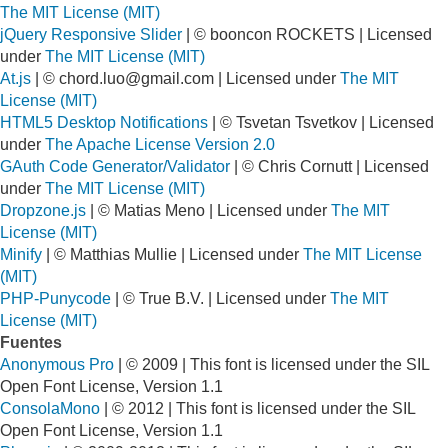
The MIT License (MIT)
jQuery Responsive Slider
| © booncon ROCKETS | Licensed
under
The MIT License (MIT)
At.js
| ©
chord.luo@gmail.com
| Licensed under
The MIT
License (MIT)
HTML5 Desktop Notifications
| © Tsvetan Tsvetkov | Licensed
under
The Apache License Version 2.0
GAuth Code Generator/Validator
| © Chris Cornutt | Licensed
under
The MIT License (MIT)
Dropzone.js
| © Matias Meno | Licensed under
The MIT
License (MIT)
Minify
| © Matthias Mullie | Licensed under
The MIT License
(MIT)
PHP-Punycode
| © True B.V. | Licensed under
The MIT
License (MIT)
Fuentes
Anonymous Pro
| © 2009 | This font is licensed under the SIL
Open Font License, Version 1.1
ConsolaMono
| © 2012 | This font is licensed under the SIL
Open Font License, Version 1.1