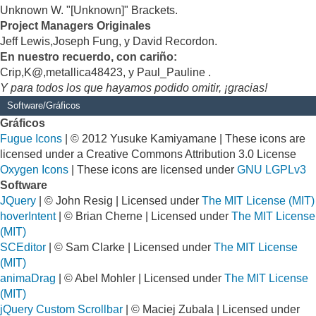
Unknown W. "[Unknown]" Brackets.
Project Managers Originales
Jeff Lewis,Joseph Fung, y David Recordon.
En nuestro recuerdo, con cariño:
Crip,K@,metallica48423, y Paul_Pauline .
Y para todos los que hayamos podido omitir, ¡gracias!
Software/Gráficos
Gráficos
Fugue Icons
| © 2012 Yusuke Kamiyamane | These icons are
licensed under a Creative Commons Attribution 3.0 License
Oxygen Icons
| These icons are licensed under
GNU LGPLv3
Software
JQuery
| © John Resig | Licensed under
The MIT License (MIT)
hoverIntent
| © Brian Cherne | Licensed under
The MIT License
(MIT)
SCEditor
| © Sam Clarke | Licensed under
The MIT License
(MIT)
animaDrag
| © Abel Mohler | Licensed under
The MIT License
(MIT)
jQuery Custom Scrollbar
| © Maciej Zubala | Licensed under