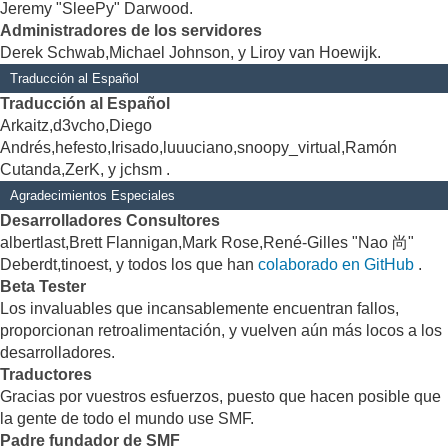
Jeremy "SleePy" Darwood.
Administradores de los servidores
Derek Schwab,Michael Johnson, y Liroy van Hoewijk.
Traducción al Español
Traducción al Español
Arkaitz,d3vcho,Diego
Andrés,hefesto,Irisado,luuuciano,snoopy_virtual,Ramón
Cutanda,ZerK, y jchsm .
Agradecimientos Especiales
Desarrolladores Consultores
albertlast,Brett Flannigan,Mark Rose,René-Gilles "Nao 尚"
Deberdt,tinoest, y todos los que han
colaborado en GitHub
.
Beta Tester
Los invaluables que incansablemente encuentran fallos,
proporcionan retroalimentación, y vuelven aún más locos a los
desarrolladores.
Traductores
Gracias por vuestros esfuerzos, puesto que hacen posible que
la gente de todo el mundo use SMF.
Padre fundador de SMF