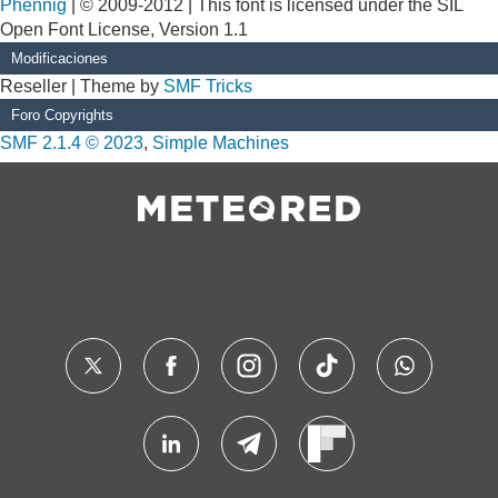
Phennig
| © 2009-2012 | This font is licensed under the SIL
Open Font License, Version 1.1
Modificaciones
Reseller | Theme by
SMF Tricks
Foro Copyrights
SMF 2.1.4 © 2023
,
Simple Machines