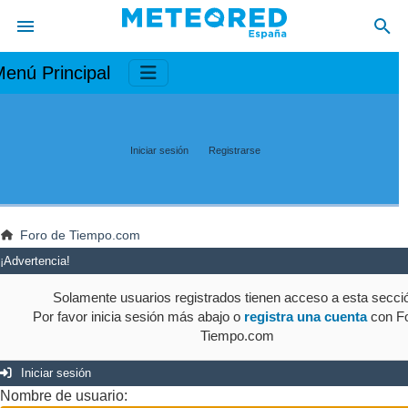
enú Principal
Iniciar sesión
Registrarse
Foro de Tiempo.com
¡Advertencia!
Solamente usuarios registrados tienen acceso a esta secci
Por favor inicia sesión más abajo o
registra una cuenta
con Fo
Tiempo.com
Iniciar sesión
Nombre de usuario: