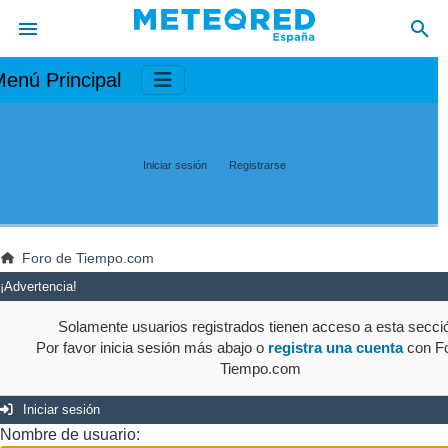
enú Principal
Iniciar sesión
Registrarse
Foro de Tiempo.com
¡Advertencia!
Solamente usuarios registrados tienen acceso a esta secci
Por favor inicia sesión más abajo o
registra una cuenta
con Fo
Tiempo.com
Iniciar sesión
Nombre de usuario: