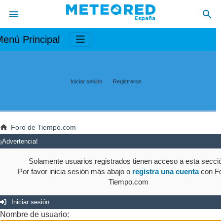
enú Principal
Iniciar sesión
Registrarse
Foro de Tiempo.com
¡Advertencia!
Solamente usuarios registrados tienen acceso a esta secci
Por favor inicia sesión más abajo o
registra una cuenta
con Fo
Tiempo.com
Iniciar sesión
Nombre de usuario: