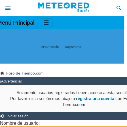
enú Principal
Iniciar sesión
Registrarse
Foro de Tiempo.com
¡Advertencia!
Solamente usuarios registrados tienen acceso a esta secci
Por favor inicia sesión más abajo o
registra una cuenta
con Fo
Tiempo.com
Iniciar sesión
Nombre de usuario: