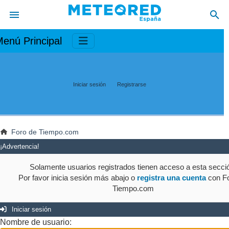
enú Principal
Iniciar sesión
Registrarse
Foro de Tiempo.com
¡Advertencia!
Solamente usuarios registrados tienen acceso a esta secci
Por favor inicia sesión más abajo o
registra una cuenta
con Fo
Tiempo.com
Iniciar sesión
Nombre de usuario: