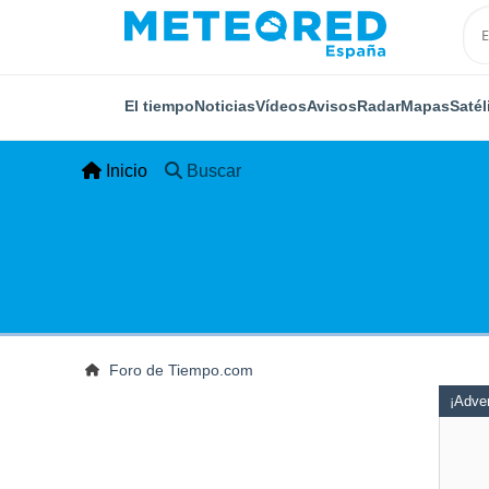
El tiempo
Noticias
Vídeos
Avisos
Radar
Mapas
Satél
Inicio
Buscar
Foro de Tiempo.com
¡Adver