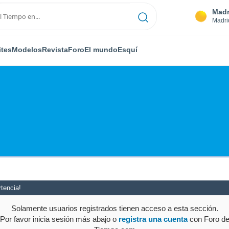
Madr
Madri
ites
Modelos
Revista
Foro
El mundo
Esquí
tencia!
Solamente usuarios registrados tienen acceso a esta sección.
Por favor inicia sesión más abajo o
registra una cuenta
con Foro d