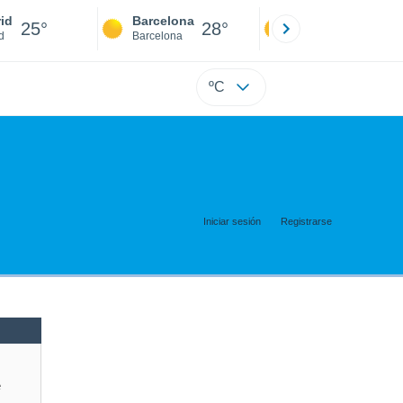
id
Barcelona
Sevilla
25°
28°
25°
d
Barcelona
Sevilla
ºC
Iniciar sesión
Registrarse
e