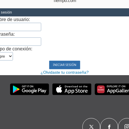
Tiempo.com
r sesión
re de usuario:
raseña:
po de conexión:
¿Olvidaste tu contraseña?