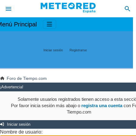
enú Principal
Iniciar sesión
Registrarse
Foro de Tiempo.com
¡Advertencia!
Solamente usuarios registrados tienen acceso a esta secci
Por favor inicia sesión más abajo o
registra una cuenta
con Fo
Tiempo.com
Iniciar sesión
Nombre de usuario: