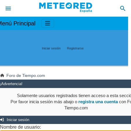
enú Principal
Iniciar sesión
Registrarse
Foro de Tiempo.com
¡Advertencia!
Solamente usuarios registrados tienen acceso a esta secci
Por favor inicia sesión más abajo o
registra una cuenta
con Fo
Tiempo.com
Iniciar sesión
Nombre de usuario: