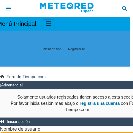
enú Principal
Iniciar sesión
Registrarse
Foro de Tiempo.com
¡Advertencia!
Solamente usuarios registrados tienen acceso a esta secci
Por favor inicia sesión más abajo o
registra una cuenta
con Fo
Tiempo.com
Iniciar sesión
Nombre de usuario: