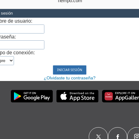
Tiempo.com
r sesión
re de usuario:
raseña:
po de conexión:
¿Olvidaste tu contraseña?