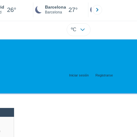
id
Barcelona
Sevilla
26°
27°
26°
d
Barcelona
Sevilla
ºC
Iniciar sesión
Registrarse
e