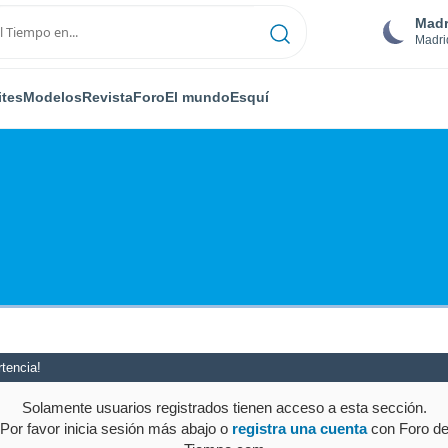
Madr
Madri
ites
Modelos
Revista
Foro
El mundo
Esquí
tencia!
Solamente usuarios registrados tienen acceso a esta sección.
Por favor inicia sesión más abajo o
registra una cuenta
con Foro d