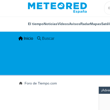
El tiempo
Noticias
Vídeos
Avisos
Radar
Mapas
Satél
Inicio
Buscar
Foro de Tiempo.com
¡Adver