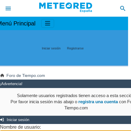
enú Principal
Iniciar sesión
Registrarse
Foro de Tiempo.com
¡Advertencia!
Solamente usuarios registrados tienen acceso a esta secci
Por favor inicia sesión más abajo o
registra una cuenta
con Fo
Tiempo.com
Iniciar sesión
Nombre de usuario: