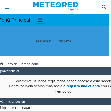
enú Principal
Iniciar sesión
Registrarse
Foro de Tiempo.com
¡Advertencia!
Solamente usuarios registrados tienen acceso a esta secci
Por favor inicia sesión más abajo o
registra una cuenta
con Fo
Tiempo.com
Iniciar sesión
Nombre de usuario: