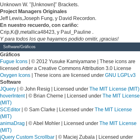
Unknown W. "[Unknown]" Brackets.
Project Managers Originales
Jeff Lewis,Joseph Fung, y David Recordon.
En nuestro recuerdo, con cariño:
Crip,K@,metallica48423, y Paul_Pauline .
Y para todos los que hayamos podido omitir, ¡gracias!
Software/Gráficos
Gráficos
Fugue Icons
| © 2012 Yusuke Kamiyamane | These icons are
licensed under a Creative Commons Attribution 3.0 License
Oxygen Icons
| These icons are licensed under
GNU LGPLv3
Software
JQuery
| © John Resig | Licensed under
The MIT License (MIT)
hoverIntent
| © Brian Cherne | Licensed under
The MIT License
(MIT)
SCEditor
| © Sam Clarke | Licensed under
The MIT License
(MIT)
animaDrag
| © Abel Mohler | Licensed under
The MIT License
(MIT)
jQuery Custom Scrollbar
| © Maciej Zubala | Licensed under