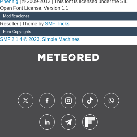
Phennig
| © 2009-2012 | This font is licensed under the SIL
Open Font License, Version 1.1
Modificaciones
Reseller | Theme by
SMF Tricks
Foro Copyrights
SMF 2.1.4 © 2023
,
Simple Machines