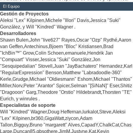
El Equipo
Gestión de Proyectos
Aleksi "Lex" Kilpinen,Michele "Illori" Davis,Jessica "Suki"
González, y Will "Kindred" Wagner .
Desarrolladores
Shawn Bulen,John "live627" Rayes,Oscar "Ozp" Rydhé,Aaron
van Geffen,Antechinus,Bjoern "Bloc" Kristiansen,Brad
"IchBin™" Grow,Colin Schoen,emanuele,Hendrik Jan
"Compuart" Visser,Jessica "Suki" González,Jon
"Sesquipedalian" Stovell,Juan "JayBachatero" Hernandez,Karl
"RegularExpression" Benson,Matthew "Labradoodle-360"
Kerle,Grudge,Michael "Oldiesmann" Eshom,Michael "Thantos"
Miller,Norv,Peter "Arantor" Spicer,Selman "[SiNaN]" Eser,Shitiz
"Dragooon" Garg,Theodore "Orstio" Hildebrandt,Thorsten "TE"
Eurich, y winrules .
Especialistas de soporte
Will "Kindred" Wagner,Doug Heffernan,lurkalot,Steve,Aleksi
"Lex" Kilpinen,br360,GigaWatt,ziycon,Adam
Tallon,Bigguy,Bruno "margarett" Alves,CapadY,ChalkCat,Chas
Large,Duncan85,gbsothere,JimM,Justyne,Kat,Kevin