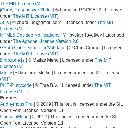
The MIT License (MIT)
jQuery Responsive Slider
| © booncon ROCKETS | Licensed
under
The MIT License (MIT)
At.js
| ©
chord.luo@gmail.com
| Licensed under
The MIT
License (MIT)
HTML5 Desktop Notifications
| © Tsvetan Tsvetkov | Licensed
under
The Apache License Version 2.0
GAuth Code Generator/Validator
| © Chris Cornutt | Licensed
under
The MIT License (MIT)
Dropzone.js
| © Matias Meno | Licensed under
The MIT
License (MIT)
Minify
| © Matthias Mullie | Licensed under
The MIT License
(MIT)
PHP-Punycode
| © True B.V. | Licensed under
The MIT
License (MIT)
Fuentes
Anonymous Pro
| © 2009 | This font is licensed under the SIL
Open Font License, Version 1.1
ConsolaMono
| © 2012 | This font is licensed under the SIL
Open Font License, Version 1.1