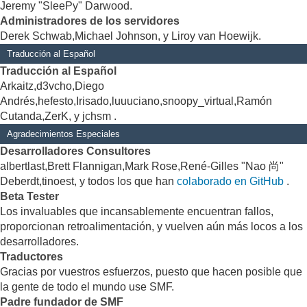
Jeremy "SleePy" Darwood.
Administradores de los servidores
Derek Schwab,Michael Johnson, y Liroy van Hoewijk.
Traducción al Español
Traducción al Español
Arkaitz,d3vcho,Diego
Andrés,hefesto,Irisado,luuuciano,snoopy_virtual,Ramón
Cutanda,ZerK, y jchsm .
Agradecimientos Especiales
Desarrolladores Consultores
albertlast,Brett Flannigan,Mark Rose,René-Gilles "Nao 尚"
Deberdt,tinoest, y todos los que han
colaborado en GitHub
.
Beta Tester
Los invaluables que incansablemente encuentran fallos,
proporcionan retroalimentación, y vuelven aún más locos a los
desarrolladores.
Traductores
Gracias por vuestros esfuerzos, puesto que hacen posible que
la gente de todo el mundo use SMF.
Padre fundador de SMF