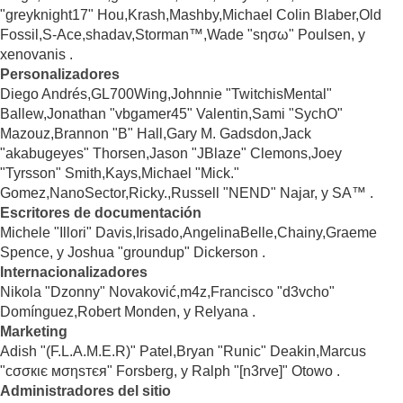
"greyknight17" Hou,Krash,Mashby,Michael Colin Blaber,Old
Fossil,S-Ace,shadav,Storman™,Wade "sησω" Poulsen, y
xenovanis .
Personalizadores
Diego Andrés,GL700Wing,Johnnie "TwitchisMental"
Ballew,Jonathan "vbgamer45" Valentin,Sami "SychO"
Mazouz,Brannon "B" Hall,Gary M. Gadsdon,Jack
"akabugeyes" Thorsen,Jason "JBlaze" Clemons,Joey
"Tyrsson" Smith,Kays,Michael "Mick."
Gomez,NanoSector,Ricky.,Russell "NEND" Najar, y SA™ .
Escritores de documentación
Michele "Illori" Davis,Irisado,AngelinaBelle,Chainy,Graeme
Spence, y Joshua "groundup" Dickerson .
Internacionalizadores
Nikola "Dzonny" Novaković,m4z,Francisco "d3vcho"
Domínguez,Robert Monden, y Relyana .
Marketing
Adish "(F.L.A.M.E.R)" Patel,Bryan "Runic" Deakin,Marcus
"cσσкιє мσηѕтєя" Forsberg, y Ralph "[n3rve]" Otowo .
Administradores del sitio