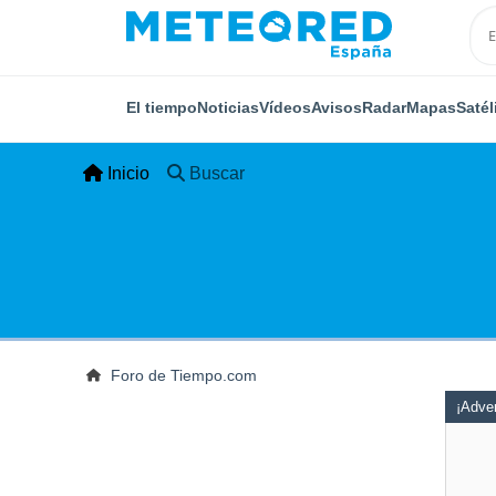
El tiempo
Noticias
Vídeos
Avisos
Radar
Mapas
Satél
Inicio
Buscar
Foro de Tiempo.com
¡Adver