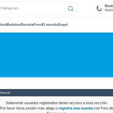
Madr
Madri
ites
Modelos
Revista
Foro
El mundo
Esquí
tencia!
Solamente usuarios registrados tienen acceso a esta sección.
Por favor inicia sesión más abajo o
registra una cuenta
con Foro d