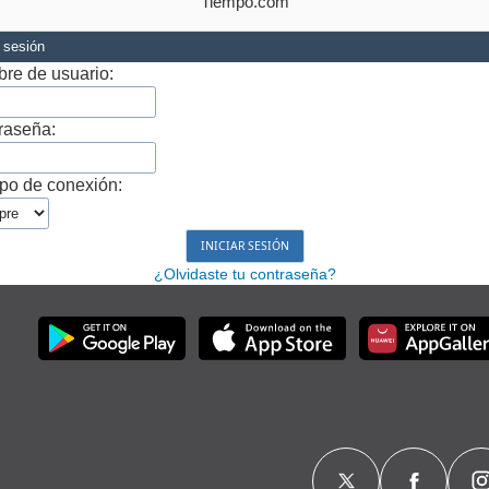
Tiempo.com
r sesión
re de usuario:
raseña:
po de conexión:
¿Olvidaste tu contraseña?