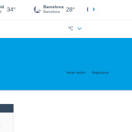
id
Barcelona
Sevilla
34°
28°
32°
d
Barcelona
Sevilla
ºC
Iniciar sesión
Registrarse
e