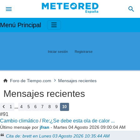
Menú Principal
Iniciar sesión
Registrarse
Foro de Tiempo.com
Mensajes recientes
Mensajes recientes
...
1
4
5
6
7
8
9
10
#91
Cambio climático
/
Re:¿Se debe esta ola de calor ...
Último mensaje por
jfran
- Martes 04 Agosto 2026 09:00:04 AM
Cita de: brett en Lunes 03 Agosto 2026 10:35:44 AM