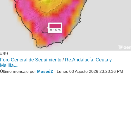
#99
Foro General de Seguimiento
/
Re:Andalucía, Ceuta y
Melilla....
Último mensaje por
Moscú2
- Lunes 03 Agosto 2026 23:23:36 PM
Primer lunes de agosto de temperaturas bastante más
moderadas que en la semana anterior, a excepción de las
zonas de terral en Málaga donde han vuelto a alcanzar los
40ºC. En general, por debajo de 35ºC en el Valle del
Guadalquivir.
Máximos registros:
Coín (Málaga): 41,2ºC