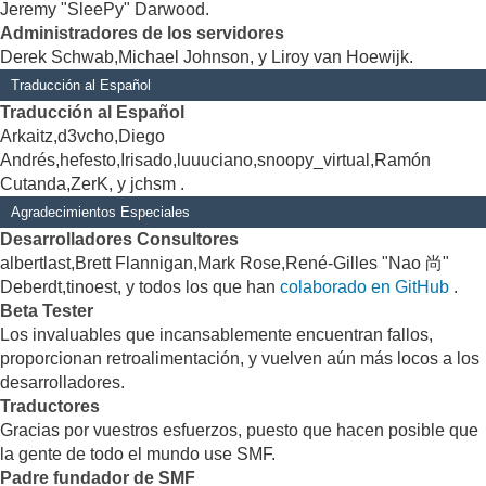
Jeremy "SleePy" Darwood.
Administradores de los servidores
Derek Schwab,Michael Johnson, y Liroy van Hoewijk.
Traducción al Español
Traducción al Español
Arkaitz,d3vcho,Diego
Andrés,hefesto,Irisado,luuuciano,snoopy_virtual,Ramón
Cutanda,ZerK, y jchsm .
Agradecimientos Especiales
Desarrolladores Consultores
albertlast,Brett Flannigan,Mark Rose,René-Gilles "Nao 尚"
Deberdt,tinoest, y todos los que han
colaborado en GitHub
.
Beta Tester
Los invaluables que incansablemente encuentran fallos,
proporcionan retroalimentación, y vuelven aún más locos a los
desarrolladores.
Traductores
Gracias por vuestros esfuerzos, puesto que hacen posible que
la gente de todo el mundo use SMF.
Padre fundador de SMF