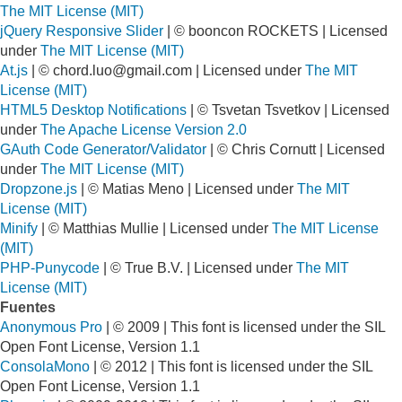
The MIT License (MIT)
jQuery Responsive Slider
| © booncon ROCKETS | Licensed
under
The MIT License (MIT)
At.js
| ©
chord.luo@gmail.com
| Licensed under
The MIT
License (MIT)
HTML5 Desktop Notifications
| © Tsvetan Tsvetkov | Licensed
under
The Apache License Version 2.0
GAuth Code Generator/Validator
| © Chris Cornutt | Licensed
under
The MIT License (MIT)
Dropzone.js
| © Matias Meno | Licensed under
The MIT
License (MIT)
Minify
| © Matthias Mullie | Licensed under
The MIT License
(MIT)
PHP-Punycode
| © True B.V. | Licensed under
The MIT
License (MIT)
Fuentes
Anonymous Pro
| © 2009 | This font is licensed under the SIL
Open Font License, Version 1.1
ConsolaMono
| © 2012 | This font is licensed under the SIL
Open Font License, Version 1.1