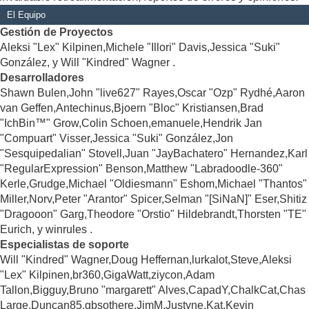
El Equipo
Gestión de Proyectos
Aleksi "Lex" Kilpinen,Michele "Illori" Davis,Jessica "Suki"
González, y Will "Kindred" Wagner .
Desarrolladores
Shawn Bulen,John "live627" Rayes,Oscar "Ozp" Rydhé,Aaron
van Geffen,Antechinus,Bjoern "Bloc" Kristiansen,Brad
"IchBin™" Grow,Colin Schoen,emanuele,Hendrik Jan
"Compuart" Visser,Jessica "Suki" González,Jon
"Sesquipedalian" Stovell,Juan "JayBachatero" Hernandez,Karl
"RegularExpression" Benson,Matthew "Labradoodle-360"
Kerle,Grudge,Michael "Oldiesmann" Eshom,Michael "Thantos"
Miller,Norv,Peter "Arantor" Spicer,Selman "[SiNaN]" Eser,Shitiz
"Dragooon" Garg,Theodore "Orstio" Hildebrandt,Thorsten "TE"
Eurich, y winrules .
Especialistas de soporte
Will "Kindred" Wagner,Doug Heffernan,lurkalot,Steve,Aleksi
"Lex" Kilpinen,br360,GigaWatt,ziycon,Adam
Tallon,Bigguy,Bruno "margarett" Alves,CapadY,ChalkCat,Chas
Large,Duncan85,gbsothere,JimM,Justyne,Kat,Kevin