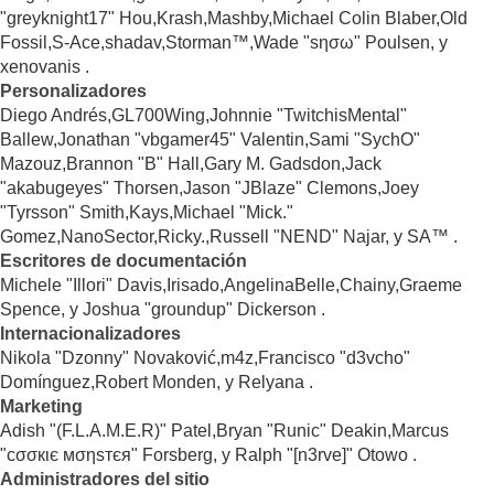
"greyknight17" Hou,Krash,Mashby,Michael Colin Blaber,Old
Fossil,S-Ace,shadav,Storman™,Wade "sησω" Poulsen, y
xenovanis .
Personalizadores
Diego Andrés,GL700Wing,Johnnie "TwitchisMental"
Ballew,Jonathan "vbgamer45" Valentin,Sami "SychO"
Mazouz,Brannon "B" Hall,Gary M. Gadsdon,Jack
"akabugeyes" Thorsen,Jason "JBlaze" Clemons,Joey
"Tyrsson" Smith,Kays,Michael "Mick."
Gomez,NanoSector,Ricky.,Russell "NEND" Najar, y SA™ .
Escritores de documentación
Michele "Illori" Davis,Irisado,AngelinaBelle,Chainy,Graeme
Spence, y Joshua "groundup" Dickerson .
Internacionalizadores
Nikola "Dzonny" Novaković,m4z,Francisco "d3vcho"
Domínguez,Robert Monden, y Relyana .
Marketing
Adish "(F.L.A.M.E.R)" Patel,Bryan "Runic" Deakin,Marcus
"cσσкιє мσηѕтєя" Forsberg, y Ralph "[n3rve]" Otowo .
Administradores del sitio