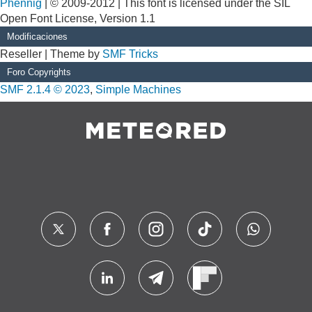
Phennig
| © 2009-2012 | This font is licensed under the SIL
Open Font License, Version 1.1
Modificaciones
Reseller | Theme by
SMF Tricks
Foro Copyrights
SMF 2.1.4 © 2023
,
Simple Machines