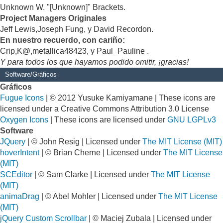
Unknown W. "[Unknown]" Brackets.
Project Managers Originales
Jeff Lewis,Joseph Fung, y David Recordon.
En nuestro recuerdo, con cariño:
Crip,K@,metallica48423, y Paul_Pauline .
Y para todos los que hayamos podido omitir, ¡gracias!
Software/Gráficos
Gráficos
Fugue Icons
| © 2012 Yusuke Kamiyamane | These icons are
licensed under a Creative Commons Attribution 3.0 License
Oxygen Icons
| These icons are licensed under
GNU LGPLv3
Software
JQuery
| © John Resig | Licensed under
The MIT License (MIT)
hoverIntent
| © Brian Cherne | Licensed under
The MIT License
(MIT)
SCEditor
| © Sam Clarke | Licensed under
The MIT License
(MIT)
animaDrag
| © Abel Mohler | Licensed under
The MIT License
(MIT)
jQuery Custom Scrollbar
| © Maciej Zubala | Licensed under