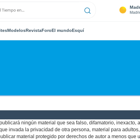
Madr
Madri
ites
Modelos
Revista
Foro
El mundo
Esquí
ublicará ningún material que sea falso, difamatorio, inexacto, ab
e invada la privacidad de otra persona, material para adultos, o
blicar material protegido por derechos de autor a menos que us