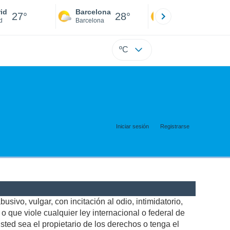
id
Barcelona
Sevilla
27°
28°
28°
d
Barcelona
Sevilla
ºC
Iniciar sesión
Registrarse
usivo, vulgar, con incitación al odio, intimidatorio,
 que viole cualquier ley internacional o federal de
ted sea el propietario de los derechos o tenga el