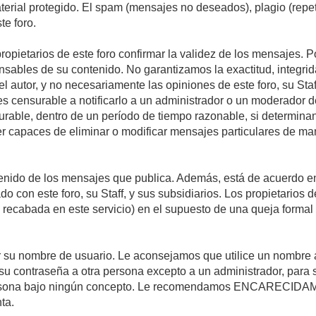
material protegido. El spam (mensajes no deseados), plagio (re
te foro.
propietarios de este foro confirmar la validez de los mensajes.
sables de su contenido. No garantizamos la exactitud, integrid
autor, y no necesariamente las opiniones de este foro, su Staff, 
censurable a notificarlo a un administrador o un moderador del 
urable, dentro de un período de tiempo razonable, si determina
r capaces de eliminar o modificar mensajes particulares de mane
nido de los mensajes que publica. Además, está de acuerdo en 
ado con este foro, su Staff, y sus subsidiarios. Los propietarios
a recabada en este servicio) en el supuesto de una queja forma
egir su nombre de usuario. Le aconsejamos que utilice un nombr
su contraseña a otra persona excepto a un administrador, para 
rsona bajo ningún concepto. Le recomendamos ENCARECIDAME
ta.