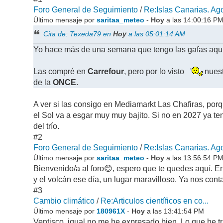
Foro General de Seguimiento
/
Re:Islas Canarias. Ago
Último mensaje por
saritaa_meteo
-
Hoy
a las 14:00:16 P
Cita de: Texeda79 en
Hoy
a las 05:01:14 AM
Yo hace más de una semana que tengo las gafas aquí
Las compré en
Carrefour
, pero por lo visto '
nuest
de la
ONCE
.
A ver si las consigo en Mediamarkt Las Chafiras, porq
el Sol va a esgar muy muy bajito. Si no en 2027 ya te
del trío.
#2
Foro General de Seguimiento
/
Re:Islas Canarias. Ago
Último mensaje por
saritaa_meteo
-
Hoy
a las 13:56:54 P
Bienvenido/a al foro😊, espero que te quedes aquí. En 
y el volcán ese día, un lugar maravilloso. Ya nos cont
#3
Cambio climático
/
Re:Articulos científicos en co...
Último mensaje por
180961X
-
Hoy
a las 13:41:54 PM
Ventisco, igual no me he expresado bien. Lo que he t