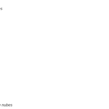
es
e nubes