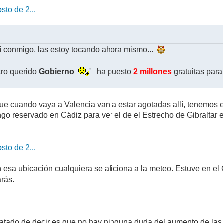
sto de 2...
M
 conmigo, las estoy tocando ahora mismo...
ro querido
Gobierno
' ha puesto
2 millones
gratuitas para
ue cuando vaya a Valencia van a estar agotadas allí, tenemos e
ngo reservado en Cádiz para ver el de el Estrecho de Gibraltar 
sto de 2...
M
esa ubicación cualquiera se aficiona a la meteo. Estuve en el Ce
arás.
ratado de decir es que no hay ninguna duda del aumento de las t