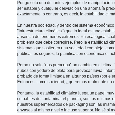
Pongo solo uno de tantos ejemplos de manipulación m
ser estable y cualquier desviación una anomalía preo
exactamente lo contrario, es decir, la estabilidad clim
En nuestra sociedad, y dentro del sistema económico
"infraestructura climática") que lo ideal es una esta
ausencia de fenómenos extremos. En esa lógica, cual
problema que debe corregirse. Pero la estabilidad cli
sistemas que sostienen una sociedad compleja, como p
pública, los seguros, la planificación económica e inc
Perno no solo "nos preocupa" un cambio en el clima.
nubes con yoduro de plata para provocar lluvia, inten
probado de forma limitada en algunos países (por eje
Entonces, como sociedad, ¿queremos realmente un cl
Por tanto, la estabilidad climática juega un papel mu
culpables de contaminar el planeta, son los mismos 
nuestros supermercados de packaging son las mismas
envases al mismo nivel o incluso superior. No sé si me