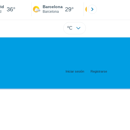
id
Barcelona
Sevilla
36°
29°
38°
d
Barcelona
Sevilla
ºC
Iniciar sesión
Registrarse