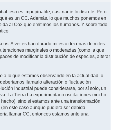
bal, eso es impepinable, casi nadie lo discute. Pero
ir) qué es un CC. Además, lo que muchos ponemos en
bida al Co2 que emitimos los humanos. Y sobre todo
tico.
uscos. A veces han durado miles o decenas de miles
e alteraciones marginales o moderadas (como la que
ces de modificar la distribución de especies, alterar
co a lo que estamos observando en la actualidad, o
deberíamos llamarlo alteración o fluctuación
ución Industrial puede considerarse, por sí solo, un
tiva. La Tierra ha experimentado oscilaciones mucho
a hecho), sino si estamos ante una transformación
s (en este caso aunque pudiera ser debida
bería llamar CC, entonces estamos ante una