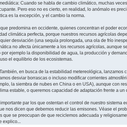
ediática: Cuando se habla de cambio climático, muchas veces s
cupante. Pero eso no es cierto, en realidad, lo anómalo es prec
ática es la excepción, y el cambio la norma.
 que predomina en occidente, quienes concentran el poder eco
bilidad climática perfecta, porque nuestros recursos agrícolas d
quier desviación (una sequía prolongada, una ola de frío inesp
mática no afecta únicamente a los recursos agrícolas, aunque se
or ejemplo la disponibilidad de agua, la producción y demanda 
luso el equilibrio de los ecosistemas.
 También, en busca de la estabilidad metereológica, lanzamos
tamos desviar borrascas o incluso modificar corrientes atmosfér
mplo, la siembra de nubes en China o en USA), aunque con resu
ima estable, o queremos capacidad de adaptación frente a un
y importante par los que ostentan el control de nuestro sistema
que nos dicen que debemos reducir las emisones. Véase el prob
 que se preocupan de que reciclemos adecuada y religiosamen
 explico...