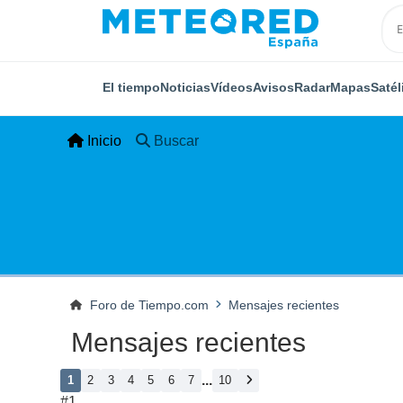
El tiempo
Noticias
Vídeos
Avisos
Radar
Mapas
Satél
Inicio
Buscar
Foro de Tiempo.com
Mensajes recientes
Mensajes recientes
...
1
2
3
4
5
6
7
10
#1