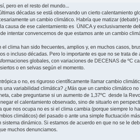
í, pero en el resto del mundo...
 últimas décadas se está observando un cierto calentamiento glo
 necesariamente un cambio climático. Habría que matizar (debat
e la causa de ese calentamiento es ÚNICA y exclusivamente de
de intentar convencernos de que estamos ante un cambio climá
 el clima han sido frecuentes, amplios y, en muchos casos, br
os o incluso décadas. Pero lo importante es que no se trata d
nsformaciones globales, con variaciones de DECENAS de ºC capa
desiertos o en selvas según el momento.
rópica o no, es riguroso científicamente llamar cambio climáti
s una variabilidad climática? ¿Más que un cambio climático no 
planeta, cabe preguntarse si un aumento de 1,37ºC desde la Revol
e negar el calentamiento observado, sino de situarlo en perspec
fica que nos ocupa no es si el clima cambia (porque siempre lo h
ambios climáticos) del pasado o ante una simple fluctuación má
un sistema dinámico. Si estamos de acuerdo en que no se le de
lo que muchos denunciamos.