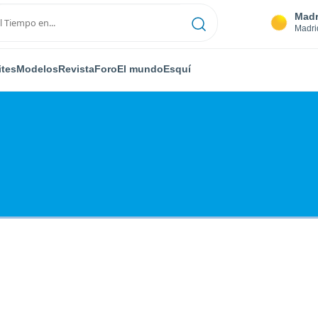
Madr
Madri
ites
Modelos
Revista
Foro
El mundo
Esquí