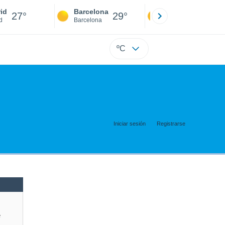
id
Barcelona
Sevilla
27°
29°
27°
d
Barcelona
Sevilla
ºC
Iniciar sesión
Registrarse
e