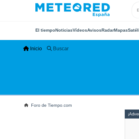
El tiempo
Noticias
Vídeos
Avisos
Radar
Mapas
Satél
Inicio
Buscar
Foro de Tiempo.com
¡Adver