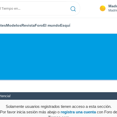
Madr
Madri
ites
Modelos
Revista
Foro
El mundo
Esquí
tencia!
Solamente usuarios registrados tienen acceso a esta sección.
Por favor inicia sesión más abajo o
registra una cuenta
con Foro d