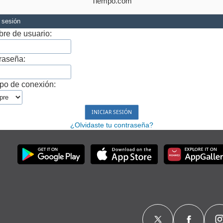
Tiempo.com
r sesión
re de usuario:
raseña:
po de conexión:
¿Olvidaste tu contraseña?