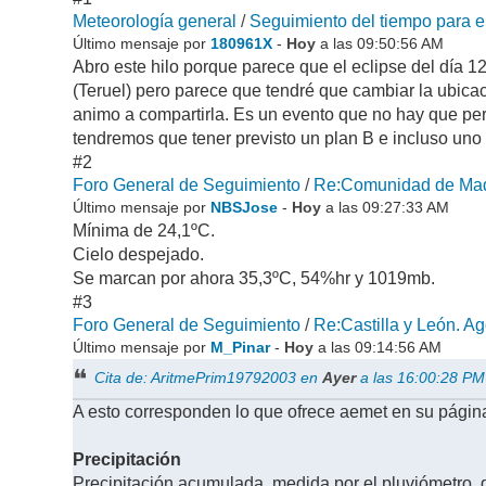
Meteorología general
/
Seguimiento del tiempo para el
Último mensaje por
180961X
-
Hoy
a las 09:50:56 AM
Abro este hilo porque parece que el eclipse del día 
(Teruel) pero parece que tendré que cambiar la ubica
animo a compartirla. Es un evento que no hay que pe
tendremos que tener previsto un plan B e incluso uno
#2
Foro General de Seguimiento
/
Re:Comunidad de Madr
Último mensaje por
NBSJose
-
Hoy
a las 09:27:33 AM
Mínima de 24,1ºC.
Cielo despejado.
Se marcan por ahora 35,3ºC, 54%hr y 1019mb.
#3
Foro General de Seguimiento
/
Re:Castilla y León. Ago
Último mensaje por
M_Pinar
-
Hoy
a las 09:14:56 AM
Cita de: AritmePrim19792003 en
Ayer
a las 16:00:28 PM
A esto corresponden lo que ofrece aemet en su página
Precipitación
Precipitación acumulada, medida por el pluviómetro, d