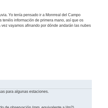
luvia. Yo tenía pensado ir a Monrreal del Campo
os tenéis información de primera mano, así que os
Una vez vayamos afinando por dónde andarán las nubes
sas para algunas estaciones.
odo de observación (mm, equivalente a l/m2).