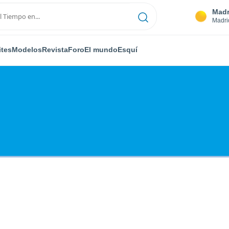
Madr
Madri
ites
Modelos
Revista
Foro
El mundo
Esquí