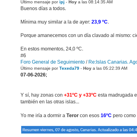
Último mensaje por
ipj
-
Hoy
a las 08:14:35 AM
Buenos días a todos.
Mínima muy similar a la de ayer:
23,9 ºC
.
Porque amanecemos con un día clavado al mismo: ciel
En estos momentos, 24,0 ºC.
#6
Foro General de Seguimiento
/
Re:Islas Canarias. Ago
Último mensaje por
Texeda79
-
Hoy
a las 05:22:39 AM
07-06-2026;
Y sí, hay zonas con
+31ºC y +33ºC
esta madrugada 
también en las otras islas...
Yo me iría a dormir a
Teror
con esos
16ºC
pero como 