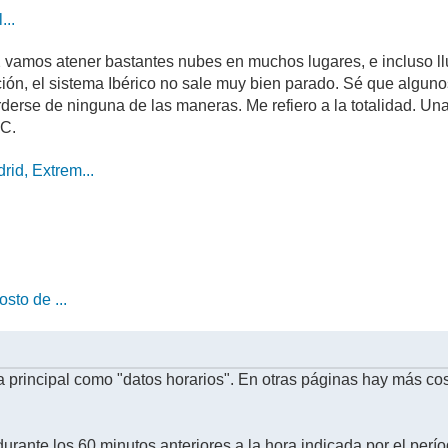
...
12 vamos atener bastantes nubes en muchos lugares, e incluso l
ción, el sistema Ibérico no sale muy bien parado. Sé que algun
rderse de ninguna de las maneras. Me refiero a la totalidad. 
 C.
id, Extrem...
sto de ...
 principal como "datos horarios". En otras páginas hay más co
urante los 60 minutos anteriores a la hora indicada por el perí