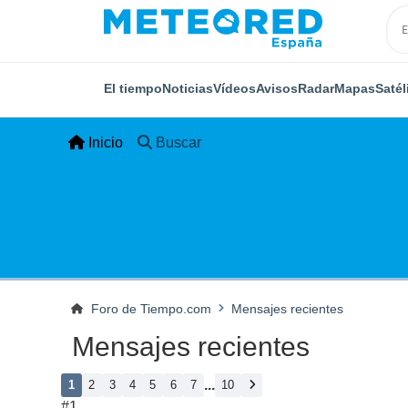
El tiempo
Noticias
Vídeos
Avisos
Radar
Mapas
Satél
Inicio
Buscar
Foro de Tiempo.com
Mensajes recientes
Mensajes recientes
...
1
2
3
4
5
6
7
10
#1