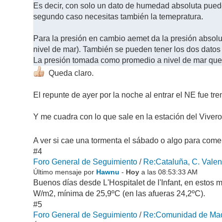
Es decir, con solo un dato de humedad absoluta puedes
segundo caso necesitas también la temepratura.
Para la presión en cambio aemet da la presión absolut
nivel de mar). También se pueden tener los dos datos 
La presión tomada como promedio a nivel de mar que 
Queda claro.
El repunte de ayer por la noche al entrar el NE fue tr
Y me cuadra con lo que sale en la estación del Vivero
A ver si cae una tormenta el sábado o algo para com
#4
Foro General de Seguimiento
/
Re:Cataluña, C. Valen
Último mensaje por
Hawnu
-
Hoy
a las 08:53:33 AM
Buenos días desde L'Hospitalet de l'Infant, en esto
W/m2, mínima de 25,9ºC (en las afueras 24,2ºC).
#5
Foro General de Seguimiento
/
Re:Comunidad de Madr