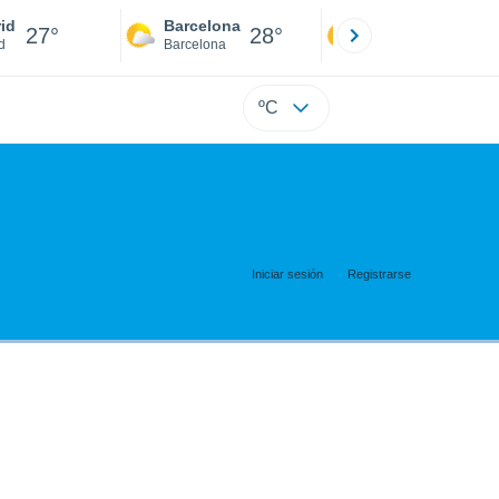
id
Barcelona
Sevilla
27°
28°
28°
d
Barcelona
Sevilla
ºC
Iniciar sesión
Registrarse