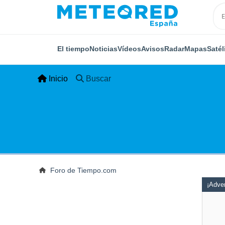
El tiempo
Noticias
Vídeos
Avisos
Radar
Mapas
Satél
Inicio
Buscar
Foro de Tiempo.com
¡Adver