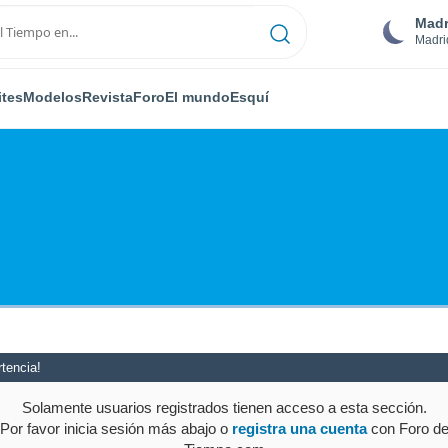
Madr
Madri
ites
Modelos
Revista
Foro
El mundo
Esquí
tencia!
Solamente usuarios registrados tienen acceso a esta sección.
Por favor inicia sesión más abajo o
registra una cuenta
con Foro d