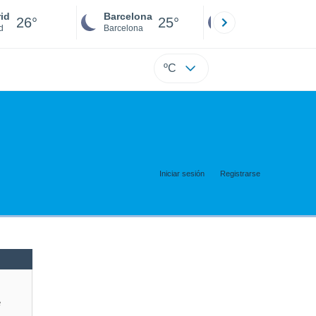
id
Barcelona
Sevilla
26°
25°
25°
d
Barcelona
Sevilla
ºC
Iniciar sesión
Registrarse
e