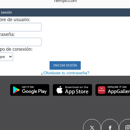
Tiempo.com
r sesión
re de usuario:
raseña:
po de conexión:
¿Olvidaste tu contraseña?