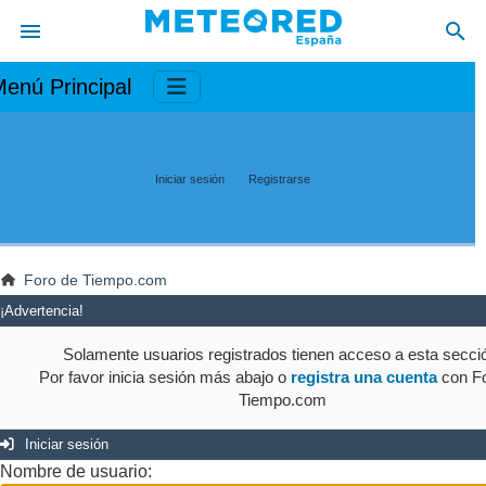
enú Principal
Iniciar sesión
Registrarse
Foro de Tiempo.com
¡Advertencia!
Solamente usuarios registrados tienen acceso a esta secci
Por favor inicia sesión más abajo o
registra una cuenta
con Fo
Tiempo.com
Iniciar sesión
Nombre de usuario: