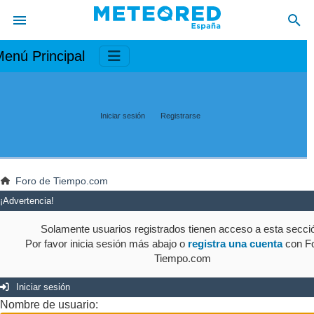
enú Principal
Iniciar sesión
Registrarse
Foro de Tiempo.com
¡Advertencia!
Solamente usuarios registrados tienen acceso a esta secci
Por favor inicia sesión más abajo o
registra una cuenta
con Fo
Tiempo.com
Iniciar sesión
Nombre de usuario: