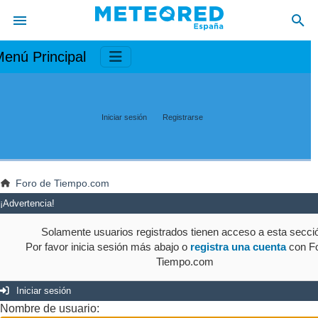
enú Principal
Iniciar sesión
Registrarse
Foro de Tiempo.com
¡Advertencia!
Solamente usuarios registrados tienen acceso a esta secci
Por favor inicia sesión más abajo o
registra una cuenta
con Fo
Tiempo.com
Iniciar sesión
Nombre de usuario: