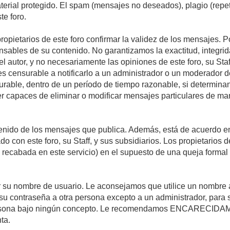
material protegido. El spam (mensajes no deseados), plagio (re
te foro.
propietarios de este foro confirmar la validez de los mensajes.
sables de su contenido. No garantizamos la exactitud, integrid
autor, y no necesariamente las opiniones de este foro, su Staff, 
censurable a notificarlo a un administrador o un moderador del 
urable, dentro de un período de tiempo razonable, si determina
r capaces de eliminar o modificar mensajes particulares de mane
nido de los mensajes que publica. Además, está de acuerdo en 
ado con este foro, su Staff, y sus subsidiarios. Los propietarios
a recabada en este servicio) en el supuesto de una queja forma
egir su nombre de usuario. Le aconsejamos que utilice un nombr
su contraseña a otra persona excepto a un administrador, para 
rsona bajo ningún concepto. Le recomendamos ENCARECIDAME
ta.