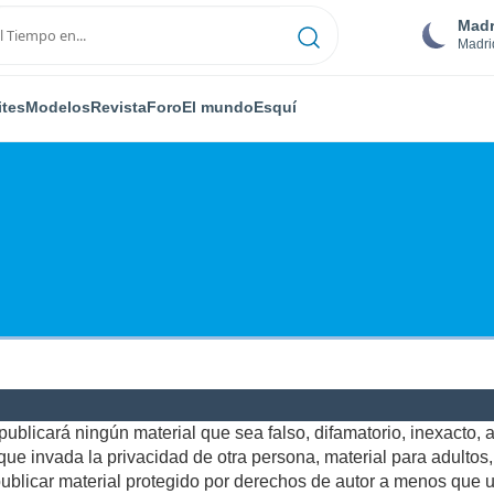
Madr
Madri
ites
Modelos
Revista
Foro
El mundo
Esquí
ublicará ningún material que sea falso, difamatorio, inexacto, ab
e invada la privacidad de otra persona, material para adultos, o
blicar material protegido por derechos de autor a menos que us