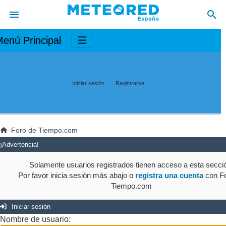
enú Principal
Iniciar sesión
Registrarse
Foro de Tiempo.com
¡Advertencia!
Solamente usuarios registrados tienen acceso a esta secci
Por favor inicia sesión más abajo o
registra una cuenta
con Fo
Tiempo.com
Iniciar sesión
Nombre de usuario: