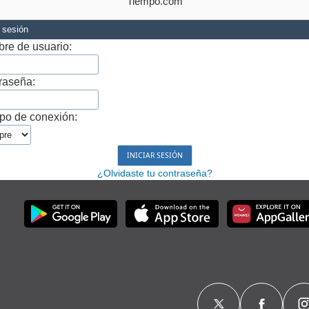
Tiempo.com
r sesión
re de usuario:
raseña:
po de conexión:
¿Olvidaste tu contraseña?