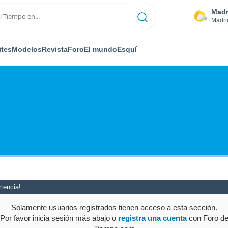
Madr
Madri
ites
Modelos
Revista
Foro
El mundo
Esquí
tencia!
Solamente usuarios registrados tienen acceso a esta sección.
Por favor inicia sesión más abajo o
registra una cuenta
con Foro d