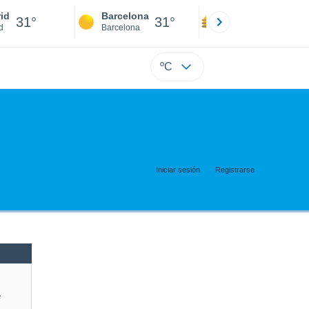
id
Barcelona
Sevilla
31°
31°
32°
d
Barcelona
Sevilla
ºC
Iniciar sesión
Registrarse
e