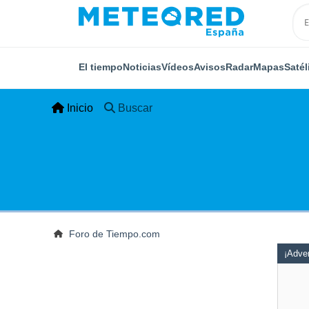
El tiempo
Noticias
Vídeos
Avisos
Radar
Mapas
Satél
Inicio
Buscar
Foro de Tiempo.com
¡Adver