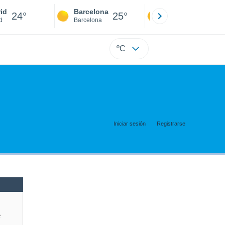
id
Barcelona
Sevilla
24°
25°
24°
d
Barcelona
Sevilla
ºC
Iniciar sesión
Registrarse
e