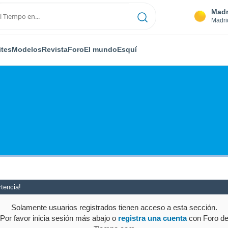
Madr
Madri
ites
Modelos
Revista
Foro
El mundo
Esquí
tencia!
Solamente usuarios registrados tienen acceso a esta sección.
Por favor inicia sesión más abajo o
registra una cuenta
con Foro d