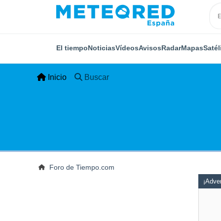
El tiempo
Noticias
Vídeos
Avisos
Radar
Mapas
Satél
Inicio
Buscar
Foro de Tiempo.com
¡Adver