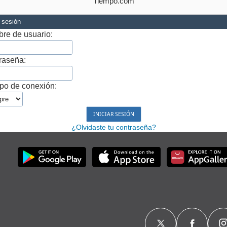
Tiempo.com
r sesión
re de usuario:
raseña:
po de conexión:
¿Olvidaste tu contraseña?