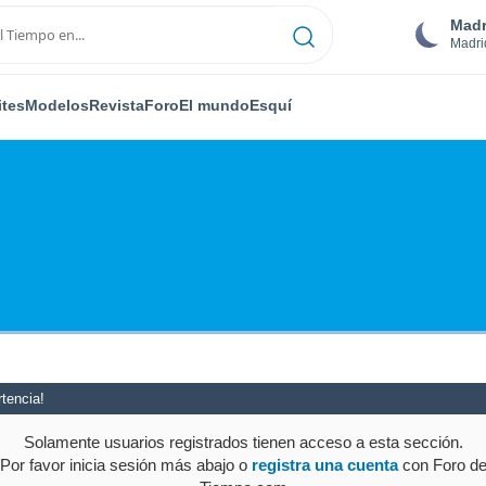
Madr
Madri
ites
Modelos
Revista
Foro
El mundo
Esquí
tencia!
Solamente usuarios registrados tienen acceso a esta sección.
Por favor inicia sesión más abajo o
registra una cuenta
con Foro d