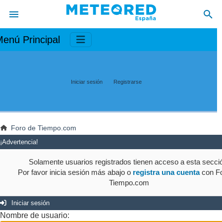
enú Principal
Iniciar sesión
Registrarse
Foro de Tiempo.com
¡Advertencia!
Solamente usuarios registrados tienen acceso a esta secci
Por favor inicia sesión más abajo o
registra una cuenta
con Fo
Tiempo.com
Iniciar sesión
Nombre de usuario: