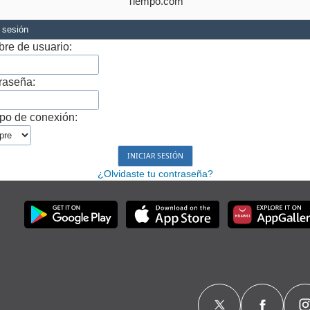
Tiempo.com
r sesión
re de usuario:
raseña:
po de conexión:
¿Olvidaste tu contraseña?