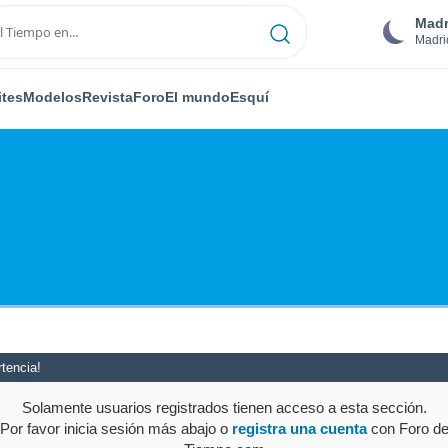
Madr
Madri
ites
Modelos
Revista
Foro
El mundo
Esquí
tencia!
Solamente usuarios registrados tienen acceso a esta sección.
Por favor inicia sesión más abajo o
registra una cuenta
con Foro d