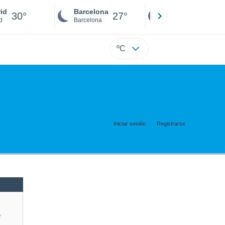
id
Barcelona
Sevilla
30°
27°
27°
d
Barcelona
Sevilla
ºC
Iniciar sesión
Registrarse
e