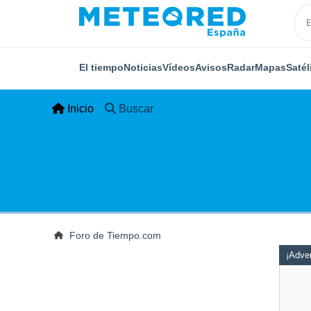
El tiempo
Noticias
Vídeos
Avisos
Radar
Mapas
Satél
Inicio
Buscar
Foro de Tiempo.com
¡Adver