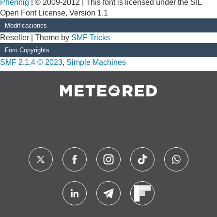
Phennig
| © 2009-2012 | This font is licensed under the SIL
Open Font License, Version 1.1
Modificaciones
Reseller | Theme by
SMF Tricks
Foro Copyrights
SMF 2.1.4 © 2023
,
Simple Machines