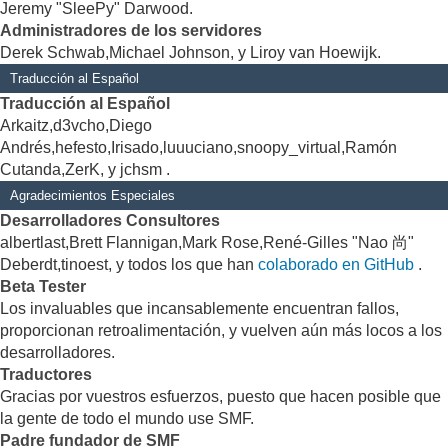
Jeremy "SleePy" Darwood.
Administradores de los servidores
Derek Schwab,Michael Johnson, y Liroy van Hoewijk.
Traducción al Español
Traducción al Español
Arkaitz,d3vcho,Diego
Andrés,hefesto,Irisado,luuuciano,snoopy_virtual,Ramón
Cutanda,ZerK, y jchsm .
Agradecimientos Especiales
Desarrolladores Consultores
albertlast,Brett Flannigan,Mark Rose,René-Gilles "Nao 尚"
Deberdt,tinoest, y todos los que han
colaborado en GitHub
.
Beta Tester
Los invaluables que incansablemente encuentran fallos,
proporcionan retroalimentación, y vuelven aún más locos a los
desarrolladores.
Traductores
Gracias por vuestros esfuerzos, puesto que hacen posible que
la gente de todo el mundo use SMF.
Padre fundador de SMF