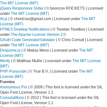
The MIT License (MIT)
jQuery Responsive Slider
| © booncon ROCKETS | Licensed
under
The MIT License (MIT)
At.js
| ©
chord.luo@gmail.com
| Licensed under
The MIT
License (MIT)
HTML5 Desktop Notifications
| © Tsvetan Tsvetkov | Licensed
under
The Apache License Version 2.0
GAuth Code Generator/Validator
| © Chris Cornutt | Licensed
under
The MIT License (MIT)
Dropzone.js
| © Matias Meno | Licensed under
The MIT
License (MIT)
Minify
| © Matthias Mullie | Licensed under
The MIT License
(MIT)
PHP-Punycode
| © True B.V. | Licensed under
The MIT
License (MIT)
Fuentes
Anonymous Pro
| © 2009 | This font is licensed under the SIL
Open Font License, Version 1.1
ConsolaMono
| © 2012 | This font is licensed under the SIL
Open Font License, Version 1.1