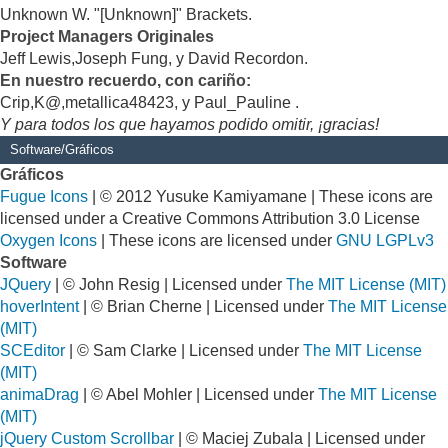
Unknown W. "[Unknown]" Brackets.
Project Managers Originales
Jeff Lewis,Joseph Fung, y David Recordon.
En nuestro recuerdo, con cariño:
Crip,K@,metallica48423, y Paul_Pauline .
Y para todos los que hayamos podido omitir, ¡gracias!
Software/Gráficos
Gráficos
Fugue Icons
| © 2012 Yusuke Kamiyamane | These icons are
licensed under a Creative Commons Attribution 3.0 License
Oxygen Icons
| These icons are licensed under
GNU LGPLv3
Software
JQuery
| © John Resig | Licensed under
The MIT License (MIT)
hoverIntent
| © Brian Cherne | Licensed under
The MIT License
(MIT)
SCEditor
| © Sam Clarke | Licensed under
The MIT License
(MIT)
animaDrag
| © Abel Mohler | Licensed under
The MIT License
(MIT)
jQuery Custom Scrollbar
| © Maciej Zubala | Licensed under