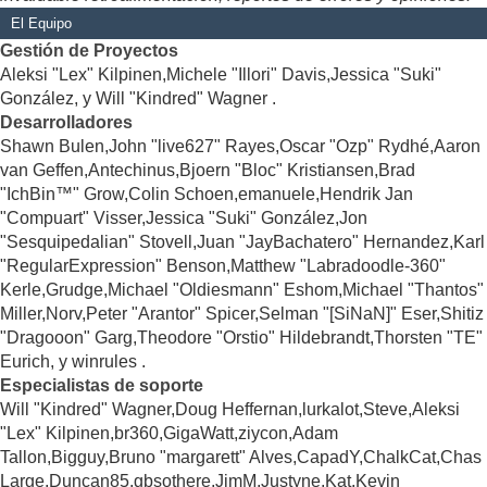
El Equipo
Gestión de Proyectos
Aleksi "Lex" Kilpinen,Michele "Illori" Davis,Jessica "Suki"
González, y Will "Kindred" Wagner .
Desarrolladores
Shawn Bulen,John "live627" Rayes,Oscar "Ozp" Rydhé,Aaron
van Geffen,Antechinus,Bjoern "Bloc" Kristiansen,Brad
"IchBin™" Grow,Colin Schoen,emanuele,Hendrik Jan
"Compuart" Visser,Jessica "Suki" González,Jon
"Sesquipedalian" Stovell,Juan "JayBachatero" Hernandez,Karl
"RegularExpression" Benson,Matthew "Labradoodle-360"
Kerle,Grudge,Michael "Oldiesmann" Eshom,Michael "Thantos"
Miller,Norv,Peter "Arantor" Spicer,Selman "[SiNaN]" Eser,Shitiz
"Dragooon" Garg,Theodore "Orstio" Hildebrandt,Thorsten "TE"
Eurich, y winrules .
Especialistas de soporte
Will "Kindred" Wagner,Doug Heffernan,lurkalot,Steve,Aleksi
"Lex" Kilpinen,br360,GigaWatt,ziycon,Adam
Tallon,Bigguy,Bruno "margarett" Alves,CapadY,ChalkCat,Chas
Large,Duncan85,gbsothere,JimM,Justyne,Kat,Kevin