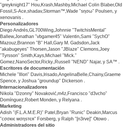
"greyknight17" Hou,Krash,Mashby,Michael Colin Blaber,Old
Fossil,S-Ace,shadav,Storman™,Wade "sησω" Poulsen, y
xenovanis .
Personalizadores
Diego Andrés,GL700Wing,Johnnie "TwitchisMental"
Ballew,Jonathan "vbgamer45" Valentin,Sami "SychO"
Mazouz,Brannon "B" Hall,Gary M. Gadsdon,Jack
"akabugeyes" Thorsen,Jason "JBlaze" Clemons,Joey
"Tyrsson" Smith,Kays,Michael "Mick."
Gomez,NanoSector,Ricky.,Russell "NEND" Najar, y SA™ .
Escritores de documentación
Michele "Illori" Davis,Irisado,AngelinaBelle,Chainy,Graeme
Spence, y Joshua "groundup" Dickerson .
Internacionalizadores
Nikola "Dzonny" Novaković,m4z,Francisco "d3vcho"
Domínguez,Robert Monden, y Relyana .
Marketing
Adish "(F.L.A.M.E.R)" Patel,Bryan "Runic" Deakin,Marcus
"cσσкιє мσηѕтєя" Forsberg, y Ralph "[n3rve]" Otowo .
Administradores del sitio