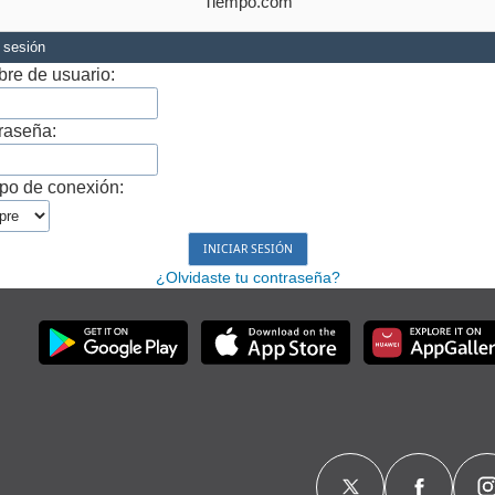
Tiempo.com
r sesión
re de usuario:
raseña:
po de conexión:
¿Olvidaste tu contraseña?