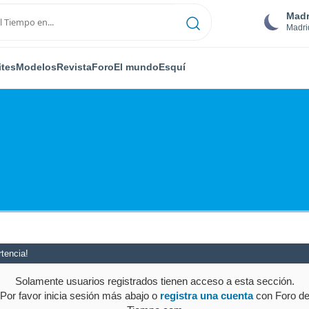
Madr
Madri
ites
Modelos
Revista
Foro
El mundo
Esquí
tencia!
Solamente usuarios registrados tienen acceso a esta sección.
Por favor inicia sesión más abajo o
registra una cuenta
con Foro d