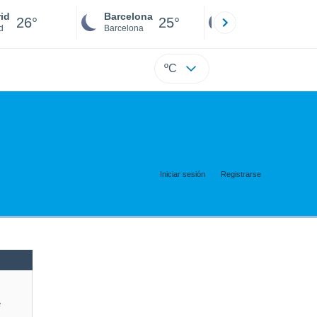
id
Barcelona
Sevilla
26°
25°
25°
d
Barcelona
Sevilla
ºC
Iniciar sesión
Registrarse
e