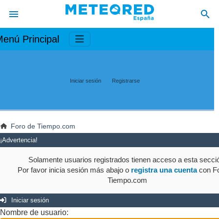
enú Principal
Iniciar sesión
Registrarse
Foro de Tiempo.com
¡Advertencia!
Solamente usuarios registrados tienen acceso a esta secci
Por favor inicia sesión más abajo o
registra una cuenta
con Fo
Tiempo.com
Iniciar sesión
Nombre de usuario: