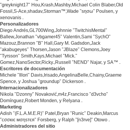
"greyknight17" Hou,Krash,Mashby,Michael Colin Blaber,Old
Fossil,S-Ace,shadav,Storman™,Wade "sησω" Poulsen, y
xenovanis .
Personalizadores
Diego Andrés,GL700Wing,Johnnie "TwitchisMental"
Ballew,Jonathan "vbgamer45" Valentin,Sami "SychO"
Mazouz,Brannon "B" Hall,Gary M. Gadsdon,Jack
"akabugeyes" Thorsen,Jason "JBlaze" Clemons,Joey
"Tyrsson" Smith,Kays,Michael "Mick."
Gomez,NanoSector,Ricky.,Russell "NEND" Najar, y SA™ .
Escritores de documentación
Michele "Illori" Davis,Irisado,AngelinaBelle,Chainy,Graeme
Spence, y Joshua "groundup" Dickerson .
Internacionalizadores
Nikola "Dzonny" Novaković,m4z,Francisco "d3vcho"
Domínguez,Robert Monden, y Relyana .
Marketing
Adish "(F.L.A.M.E.R)" Patel,Bryan "Runic" Deakin,Marcus
"cσσкιє мσηѕтєя" Forsberg, y Ralph "[n3rve]" Otowo .
Administradores del sitio