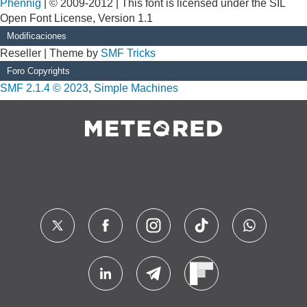
Phennig
| © 2009-2012 | This font is licensed under the SIL
Open Font License, Version 1.1
Modificaciones
Reseller | Theme by
SMF Tricks
Foro Copyrights
SMF 2.1.4 © 2023
,
Simple Machines