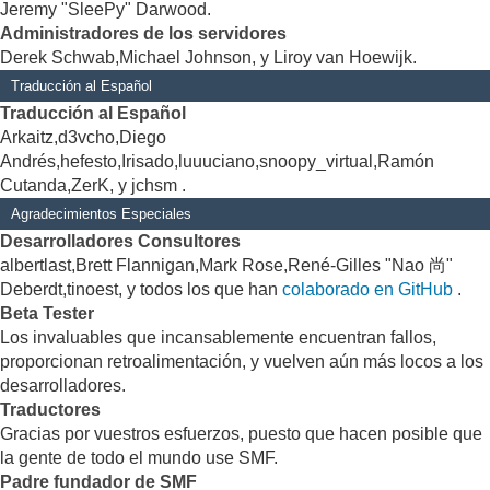
Jeremy "SleePy" Darwood.
Administradores de los servidores
Derek Schwab,Michael Johnson, y Liroy van Hoewijk.
Traducción al Español
Traducción al Español
Arkaitz,d3vcho,Diego
Andrés,hefesto,Irisado,luuuciano,snoopy_virtual,Ramón
Cutanda,ZerK, y jchsm .
Agradecimientos Especiales
Desarrolladores Consultores
albertlast,Brett Flannigan,Mark Rose,René-Gilles "Nao 尚"
Deberdt,tinoest, y todos los que han
colaborado en GitHub
.
Beta Tester
Los invaluables que incansablemente encuentran fallos,
proporcionan retroalimentación, y vuelven aún más locos a los
desarrolladores.
Traductores
Gracias por vuestros esfuerzos, puesto que hacen posible que
la gente de todo el mundo use SMF.
Padre fundador de SMF