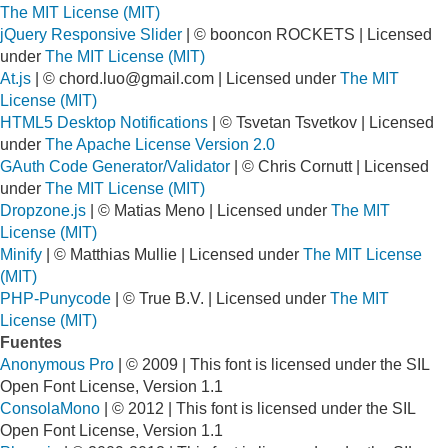
The MIT License (MIT)
jQuery Responsive Slider
| © booncon ROCKETS | Licensed
under
The MIT License (MIT)
At.js
| ©
chord.luo@gmail.com
| Licensed under
The MIT
License (MIT)
HTML5 Desktop Notifications
| © Tsvetan Tsvetkov | Licensed
under
The Apache License Version 2.0
GAuth Code Generator/Validator
| © Chris Cornutt | Licensed
under
The MIT License (MIT)
Dropzone.js
| © Matias Meno | Licensed under
The MIT
License (MIT)
Minify
| © Matthias Mullie | Licensed under
The MIT License
(MIT)
PHP-Punycode
| © True B.V. | Licensed under
The MIT
License (MIT)
Fuentes
Anonymous Pro
| © 2009 | This font is licensed under the SIL
Open Font License, Version 1.1
ConsolaMono
| © 2012 | This font is licensed under the SIL
Open Font License, Version 1.1