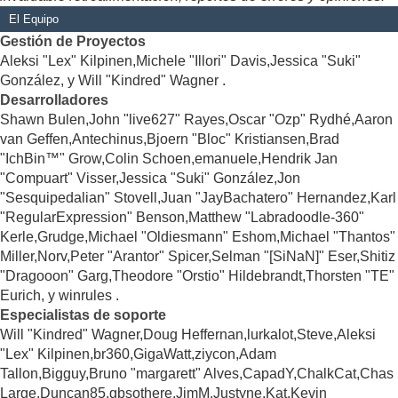
El Equipo
Gestión de Proyectos
Aleksi "Lex" Kilpinen,Michele "Illori" Davis,Jessica "Suki"
González, y Will "Kindred" Wagner .
Desarrolladores
Shawn Bulen,John "live627" Rayes,Oscar "Ozp" Rydhé,Aaron
van Geffen,Antechinus,Bjoern "Bloc" Kristiansen,Brad
"IchBin™" Grow,Colin Schoen,emanuele,Hendrik Jan
"Compuart" Visser,Jessica "Suki" González,Jon
"Sesquipedalian" Stovell,Juan "JayBachatero" Hernandez,Karl
"RegularExpression" Benson,Matthew "Labradoodle-360"
Kerle,Grudge,Michael "Oldiesmann" Eshom,Michael "Thantos"
Miller,Norv,Peter "Arantor" Spicer,Selman "[SiNaN]" Eser,Shitiz
"Dragooon" Garg,Theodore "Orstio" Hildebrandt,Thorsten "TE"
Eurich, y winrules .
Especialistas de soporte
Will "Kindred" Wagner,Doug Heffernan,lurkalot,Steve,Aleksi
"Lex" Kilpinen,br360,GigaWatt,ziycon,Adam
Tallon,Bigguy,Bruno "margarett" Alves,CapadY,ChalkCat,Chas
Large,Duncan85,gbsothere,JimM,Justyne,Kat,Kevin