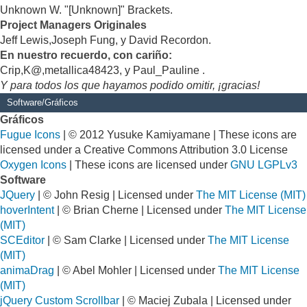
Unknown W. "[Unknown]" Brackets.
Project Managers Originales
Jeff Lewis,Joseph Fung, y David Recordon.
En nuestro recuerdo, con cariño:
Crip,K@,metallica48423, y Paul_Pauline .
Y para todos los que hayamos podido omitir, ¡gracias!
Software/Gráficos
Gráficos
Fugue Icons
| © 2012 Yusuke Kamiyamane | These icons are
licensed under a Creative Commons Attribution 3.0 License
Oxygen Icons
| These icons are licensed under
GNU LGPLv3
Software
JQuery
| © John Resig | Licensed under
The MIT License (MIT)
hoverIntent
| © Brian Cherne | Licensed under
The MIT License
(MIT)
SCEditor
| © Sam Clarke | Licensed under
The MIT License
(MIT)
animaDrag
| © Abel Mohler | Licensed under
The MIT License
(MIT)
jQuery Custom Scrollbar
| © Maciej Zubala | Licensed under