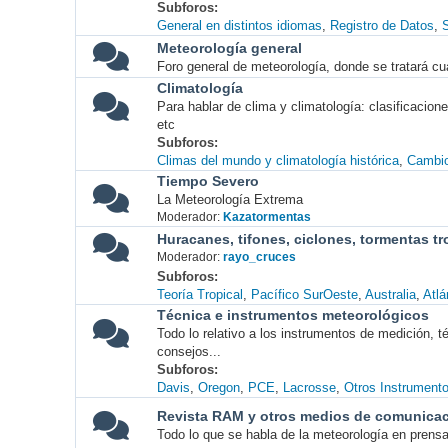
Subforos
General en distintos idiomas
Registro de Datos
S
Meteorología general
Foro general de meteorología, donde se tratará cu
Climatología
Para hablar de clima y climatología: clasificacio
etc
Subforos
Climas del mundo y climatología histórica
Cambio
Tiempo Severo
La Meteorología Extrema
Moderador:
Kazatormentas
Huracanes, tifones, ciclones, tormentas tr
Moderador:
rayo_cruces
Subforos
Teoría Tropical
Pacífico SurOeste
Australia
Atlá
Técnica e instrumentos meteorológicos
Todo lo relativo a los instrumentos de medición, 
consejos...
Subforos
Davis
Oregon
PCE
Lacrosse
Otros Instrument
Revista RAM y otros medios de comunica
Todo lo que se habla de la meteorología en prensa, 