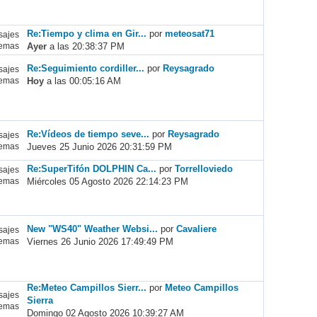
Re:Tiempo y clima en Gir...
por
meteosat71
ajes
Ayer
a las 20:38:37 PM
emas
Re:Seguimiento cordiller...
por
Reysagrado
ajes
Hoy
a las 00:05:16 AM
emas
Re:Vídeos de tiempo seve...
por
Reysagrado
ajes
Jueves 25 Junio 2026 20:31:59 PM
emas
Re:SuperTifón DOLPHIN Ca...
por
Torrelloviedo
ajes
Miércoles 05 Agosto 2026 22:14:23 PM
emas
New "WS40" Weather Websi...
por
Cavaliere
ajes
Viernes 26 Junio 2026 17:49:49 PM
emas
Re:Meteo Campillos Sierr...
por
Meteo Campillos
ajes
Sierra
emas
Domingo 02 Agosto 2026 10:39:27 AM