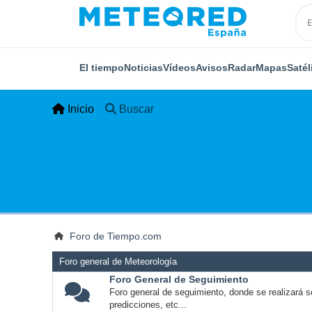
El tiempo
Noticias
Vídeos
Avisos
Radar
Mapas
Satél
Inicio
Buscar
Foro de Tiempo.com
Foro general de Meteorología
Foro General de Seguimiento
Foro general de seguimiento, donde se realizará s
predicciones, etc...