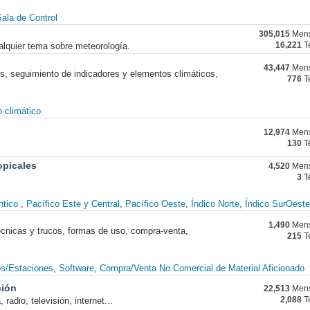
ala de Control
305,015
Mens
alquier tema sobre meteorología.
16,221
T
43,447
Mens
nes, seguimiento de indicadores y elementos climáticos,
776
T
 climático
12,974
Mens
130
T
opicales
4,520
Mens
3
T
ntico
Pacífico Este y Central
Pacífico Oeste
Índico Norte
Índico SurOeste
1,490
Mens
técnicas y trucos, formas de uso, compra-venta,
215
T
os/Estaciones
Software
Compra/Venta No Comercial de Material Aficionado
ción
22,513
Mens
radio, televisión, internet...
2,088
T