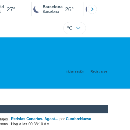
id
Barcelona
Sevilla
27°
26°
26°
d
Barcelona
Sevilla
ºC
Iniciar sesión
Registrarse
Re:Islas Canarias. Agost...
por
CumbreNueva
ajes
Hoy
a las 00:38:10 AM
emas