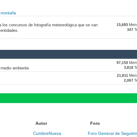
y montaña
a los concursos de fotografía meteorológica que se van
15,685
Mens
347
T
 entidades.
97,150
Mens
y medio ambiente.
3,818
T
21,811
Mens
2,067
T
Autor
Foro
CumbreNueva
Foro General de Seguimi