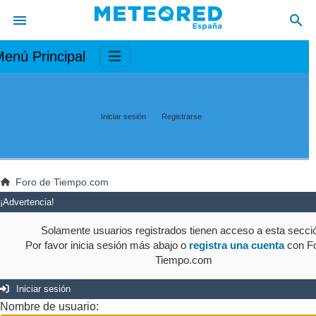
enú Principal
Iniciar sesión
Registrarse
Foro de Tiempo.com
¡Advertencia!
Solamente usuarios registrados tienen acceso a esta secci
Por favor inicia sesión más abajo o
registra una cuenta
con Fo
Tiempo.com
Iniciar sesión
Nombre de usuario: