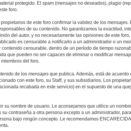
 material protegido. El spam (mensajes no deseados), plagio (r
ste foro.
s propietarios de este foro confirmar la validez de los mensaje
esponsables de su contenido. No garantizamos la exactitud, int
ón del autor, y no necesariamente las opiniones de este foro, su
licado es censurable a notificarlo a un administrador o un mode
ar contenido censurable, dentro de un período de tiempo razonab
enda que pueden no ser capaces de eliminar o modificar mensaje
s miembros del foro.
tenido de los mensajes que publica. Además, está de acuerdo e
acionado con este foro, su Staff, y sus subsidiarios. Los propiet
relacionada recabada en este servicio) en el supuesto de una qu
elegir su nombre de usuario. Le aconsejamos que utilice un nomb
s su contraseña a otra persona excepto a un administrador, para
ersona bajo ningún concepto. Le recomendamos ENCARECIDA
enta.