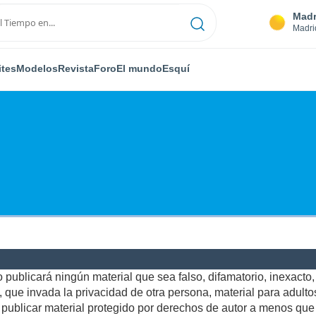
Madr
Madri
ites
Modelos
Revista
Foro
El mundo
Esquí
publicará ningún material que sea falso, difamatorio, inexacto, a
ue invada la privacidad de otra persona, material para adultos,
ublicar material protegido por derechos de autor a menos que u