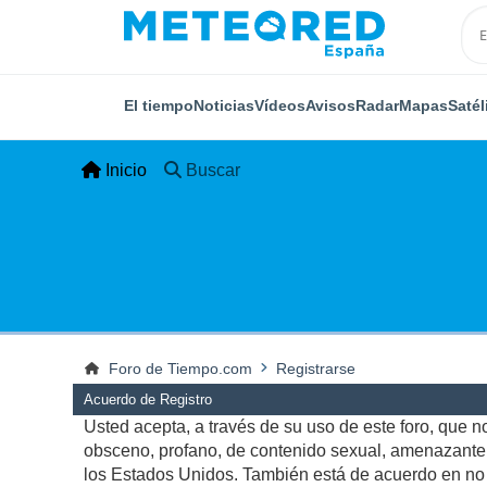
El tiempo
Noticias
Vídeos
Avisos
Radar
Mapas
Satél
Inicio
Buscar
Foro de Tiempo.com
Registrarse
Acuerdo de Registro
Usted acepta, a través de su uso de este foro, que no 
obsceno, profano, de contenido sexual, amenazante, q
los Estados Unidos. También está de acuerdo en no p