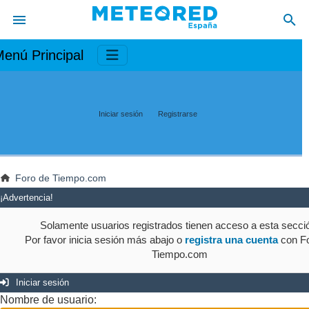
enú Principal
Iniciar sesión
Registrarse
Foro de Tiempo.com
¡Advertencia!
Solamente usuarios registrados tienen acceso a esta secci
Por favor inicia sesión más abajo o
registra una cuenta
con Fo
Tiempo.com
Iniciar sesión
Nombre de usuario: