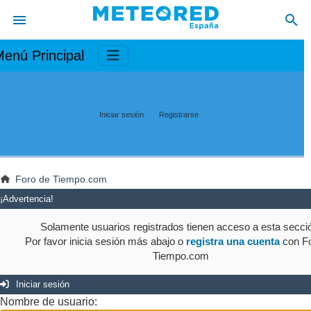
enú Principal
Iniciar sesión
Registrarse
Foro de Tiempo.com
¡Advertencia!
Solamente usuarios registrados tienen acceso a esta secci
Por favor inicia sesión más abajo o
registra una cuenta
con Fo
Tiempo.com
Iniciar sesión
Nombre de usuario: