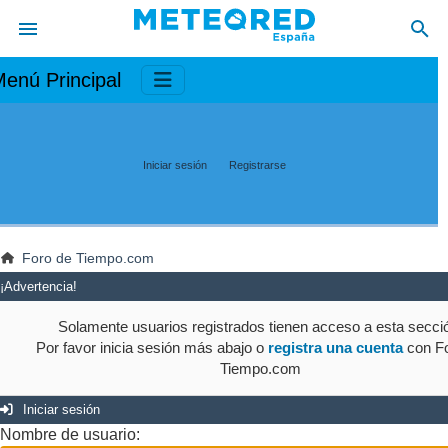
enú Principal
Iniciar sesión
Registrarse
Foro de Tiempo.com
¡Advertencia!
Solamente usuarios registrados tienen acceso a esta secci
Por favor inicia sesión más abajo o
registra una cuenta
con Fo
Tiempo.com
Iniciar sesión
Nombre de usuario: