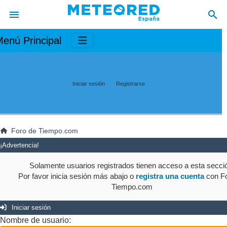
enú Principal
Iniciar sesión
Registrarse
Foro de Tiempo.com
¡Advertencia!
Solamente usuarios registrados tienen acceso a esta secci
Por favor inicia sesión más abajo o
registra una cuenta
con Fo
Tiempo.com
Iniciar sesión
Nombre de usuario: