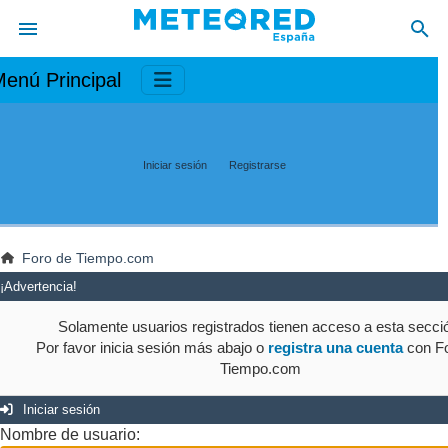
enú Principal
Iniciar sesión
Registrarse
Foro de Tiempo.com
¡Advertencia!
Solamente usuarios registrados tienen acceso a esta secci
Por favor inicia sesión más abajo o
registra una cuenta
con Fo
Tiempo.com
Iniciar sesión
Nombre de usuario: