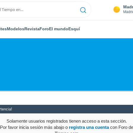
Madr
Madri
ites
Modelos
Revista
Foro
El mundo
Esquí
tencia!
Solamente usuarios registrados tienen acceso a esta sección.
Por favor inicia sesión más abajo o
registra una cuenta
con Foro d