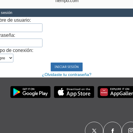
Tiempo.com
r sesión
re de usuario:
raseña:
po de conexión:
¿Olvidaste tu contraseña?