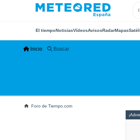
El tiempo
Noticias
Vídeos
Avisos
Radar
Mapas
Satél
Inicio
Buscar
Foro de Tiempo.com
¡Adver