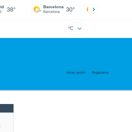
id
Barcelona
Sevilla
38°
30°
41°
d
Barcelona
Sevilla
ºC
Iniciar sesión
Registrarse
e