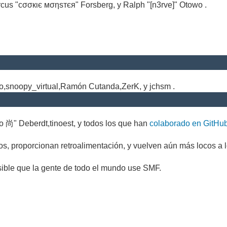
cus "cσσкιє мσηѕтєя" Forsberg, y Ralph "[n3rve]" Otowo .
.
no,snoopy_virtual,Ramón Cutanda,ZerK, y jchsm .
o 尚" Deberdt,tinoest, y todos los que han
colaborado en GitHu
s, proporcionan retroalimentación, y vuelven aún más locos a l
sible que la gente de todo el mundo use SMF.