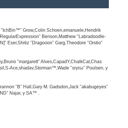
ad "IchBin™" Grow,Colin Schoen,emanuele,Hendrik
 "RegularExpression" Benson,Matthew "Labradoodle-
N]" Eser,Shitiz "Dragooon" Garg,Theodore "Orstio"
guy,Bruno "margarett" Alves,CapadY,ChalkCat,Chas
ssil,S-Ace,shadav,Storman™,Wade "sησω" Poulsen, y
rannon "B" Hall,Gary M. Gadsdon,Jack "akabugeyes"
ND" Najar, y SA™ .