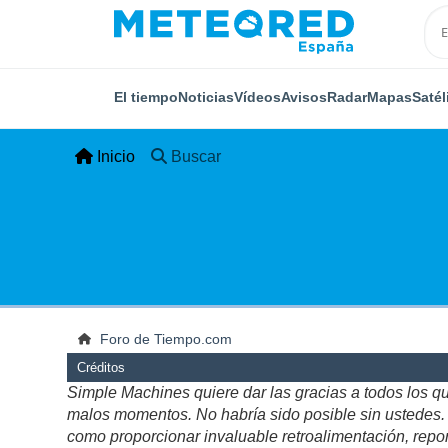
El tiempo
Noticias
Vídeos
Avisos
Radar
Mapas
Satél
Inicio
Buscar
Foro de Tiempo.com
Créditos
Simple Machines quiere dar las gracias a todos los q
malos momentos. No habría sido posible sin ustedes. Es
como proporcionar invaluable retroalimentación, repor