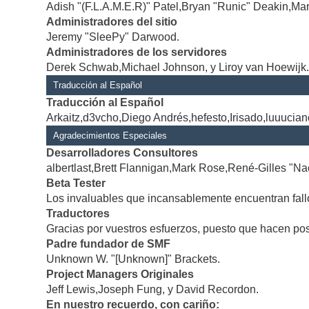
Adish "(F.L.A.M.E.R)" Patel,Bryan "Runic" Deakin,Mar
Administradores del sitio
Jeremy "SleePy" Darwood.
Administradores de los servidores
Derek Schwab,Michael Johnson, y Liroy van Hoewijk
Traducción al Español
Traducción al Español
Arkaitz,d3vcho,Diego Andrés,hefesto,Irisado,luuucia
Agradecimientos Especiales
Desarrolladores Consultores
albertlast,Brett Flannigan,Mark Rose,René-Gilles "Na
Beta Tester
Los invaluables que incansablemente encuentran fallo
Traductores
Gracias por vuestros esfuerzos, puesto que hacen po
Padre fundador de SMF
Unknown W. "[Unknown]" Brackets.
Project Managers Originales
Jeff Lewis,Joseph Fung, y David Recordon.
En nuestro recuerdo, con cariño: