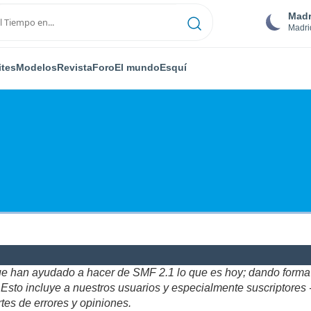
Madr
Madri
ites
Modelos
Revista
Foro
El mundo
Esquí
ue han ayudado a hacer de SMF 2.1 lo que es hoy; dando forma y
to incluye a nuestros usuarios y especialmente suscriptores - gr
tes de errores y opiniones.