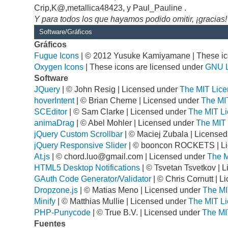
Crip,K@,metallica48423, y Paul_Pauline .
Y para todos los que hayamos podido omitir, ¡gracias!
Software/Gráficos
Gráficos
Fugue Icons
| © 2012 Yusuke Kamiyamane | These ico
Oxygen Icons
| These icons are licensed under
GNU 
Software
JQuery
| © John Resig | Licensed under
The MIT Lice
hoverIntent
| © Brian Cherne | Licensed under
The MI
SCEditor
| © Sam Clarke | Licensed under
The MIT Li
animaDrag
| © Abel Mohler | Licensed under
The MIT 
jQuery Custom Scrollbar
| © Maciej Zubala | License
jQuery Responsive Slider
| © booncon ROCKETS | L
At.js
| ©
chord.luo@gmail.com
| Licensed under
The M
HTML5 Desktop Notifications
| © Tsvetan Tsvetkov | 
GAuth Code Generator/Validator
| © Chris Cornutt | 
Dropzone.js
| © Matias Meno | Licensed under
The MI
Minify
| © Matthias Mullie | Licensed under
The MIT Li
PHP-Punycode
| © True B.V. | Licensed under
The MI
Fuentes