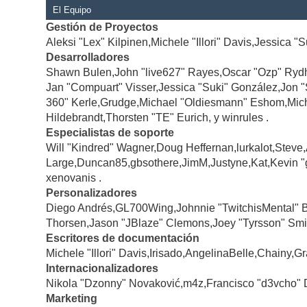
El Equipo
Gestión de Proyectos
Aleksi "Lex" Kilpinen,Michele "Illori" Davis,Jessica "
Desarrolladores
Shawn Bulen,John "live627" Rayes,Oscar "Ozp" Rydh
Jan "Compuart" Visser,Jessica "Suki" González,Jon 
360" Kerle,Grudge,Michael "Oldiesmann" Eshom,Michae
Hildebrandt,Thorsten "TE" Eurich, y winrules .
Especialistas de soporte
Will "Kindred" Wagner,Doug Heffernan,lurkalot,Steve
Large,Duncan85,gbsothere,JimM,Justyne,Kat,Kevin "
xenovanis .
Personalizadores
Diego Andrés,GL700Wing,Johnnie "TwitchisMental" 
Thorsen,Jason "JBlaze" Clemons,Joey "Tyrsson" Smi
Escritores de documentación
Michele "Illori" Davis,Irisado,AngelinaBelle,Chainy
Internacionalizadores
Nikola "Dzonny" Novaković,m4z,Francisco "d3vcho" 
Marketing