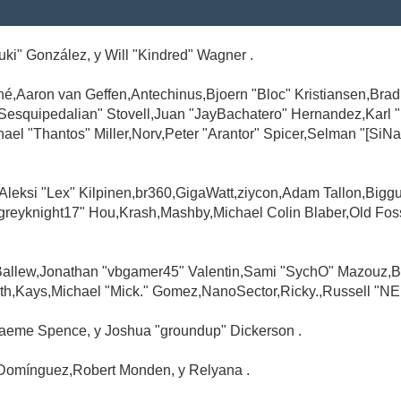
Suki" González, y Will "Kindred" Wagner .
é,Aaron van Geffen,Antechinus,Bjoern "Bloc" Kristiansen,Br
"Sesquipedalian" Stovell,Juan "JayBachatero" Hernandez,Karl
l "Thantos" Miller,Norv,Peter "Arantor" Spicer,Selman "[SiNa
,Aleksi "Lex" Kilpinen,br360,GigaWatt,ziycon,Adam Tallon,Big
greyknight17" Hou,Krash,Mashby,Michael Colin Blaber,Old Fo
Ballew,Jonathan "vbgamer45" Valentin,Sami "SychO" Mazouz,B
th,Kays,Michael "Mick." Gomez,NanoSector,Ricky.,Russell "NE
,Graeme Spence, y Joshua "groundup" Dickerson .
Domínguez,Robert Monden, y Relyana .