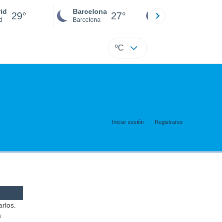
id
Barcelona
Sevilla
29°
27°
27°
d
Barcelona
Sevilla
ºC
Iniciar sesión
Registrarse
arlos.
a