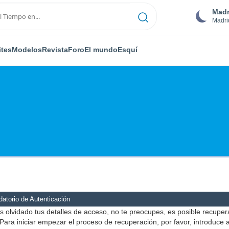
Madr
Madri
ites
Modelos
Revista
Foro
El mundo
Esquí
atorio de Autenticación
s olvidado tus detalles de acceso, no te preocupes, es posible recuper
Para iniciar empezar el proceso de recuperación, por favor, introduce 