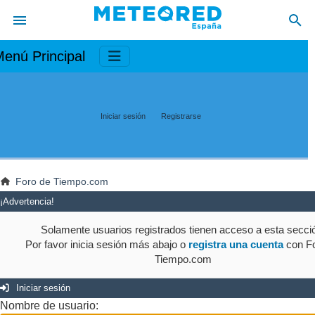
enú Principal
Iniciar sesión
Registrarse
Foro de Tiempo.com
¡Advertencia!
Solamente usuarios registrados tienen acceso a esta secci
Por favor inicia sesión más abajo o
registra una cuenta
con Fo
Tiempo.com
Iniciar sesión
Nombre de usuario: